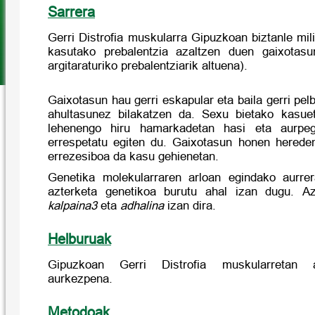
Sarrera
Gerri Distrofia muskularra Gipuzkoan biztanle mil
kasutako prebalentzia azaltzen duen gaixota
argitaraturiko prebalentziarik altuena).
Gaixotasun hau gerri eskapular eta baila gerri pel
ahultasunez
bilakatzen
da. Sexu bietako
kasu
lehenengo hiru hamarkadetan hasi eta aurpeg
errespetatu
egiten
du. Gaixotasun honen hereden
errezesiboa da kasu gehienetan.
Genetika molekularraren arloan egindako aurrer
azterketa genetikoa burutu ahal izan dugu. Az
kalpaina3
eta
adhalina
izan dira.
Helburuak
Gipuzkoan Gerri Distrofia muskularretan a
aurkezpena.
Metodoak