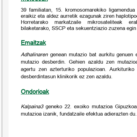
39 familiatan, 15. kromosomarekiko ligamendua 
eraikiz eta
aldez aurretik ezagunak ziren haplotipo
Horretarako markatzaile mikrosateliteak era
bilaketarako, SSCP eta sekuentziazio zuzena egin 
Emaitzak
Adhalinaren
genean mutazio bat aurkitu genuen 
mutazio desberdin. Gehien azaldu zen mutazio
agertu zen azterturiko populazioan. Aurkiturik
desberdintasun klinikorik ez zen azaldu.
Ondorioak
Kalpaina3
geneko 22. exoiko mutazioa Gipuzkoan
mutazioa izanik, fundatzaile efektua adierazten du.