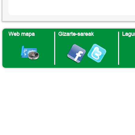
Web mapa
Gizarte-sareak
Lagun