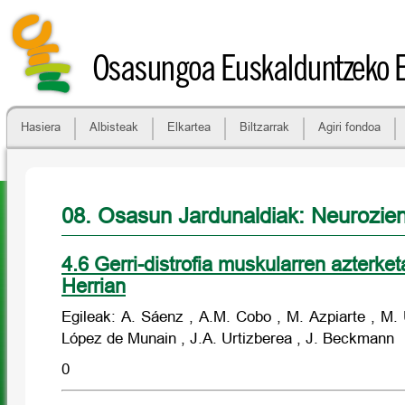
Osasungoa Euskalduntzeko 
Hasiera
Albisteak
Elkartea
Biltzarrak
Agiri fondoa
08. Osasun Jardunaldiak: Neurozien
4.6 Gerri-distrofia muskularren azterke
Herrian
Egileak: A. Sáenz , A.M. Cobo , M. Azpiarte , M. 
López de Munain , J.A. Urtizberea , J. Beckmann
0