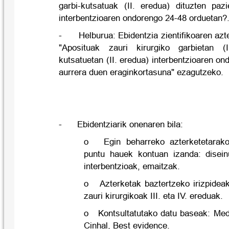
garbi-kutsatuak (II. eredua) dituzten pazi
interbentzioaren ondorengo 24-48 orduetan?
- Helburua: Ebidentzia zientifikoaren azte
"Aposituak zauri kirurgiko garbietan (
kutsatuetan (II. eredua) interbentzioaren on
aurrera duen eraginkortasuna" ezagutzeko.
- Ebidentziarik onenaren bila:
o Egin beharreko azterketetarako 
puntu hauek kontuan izanda: diseinu
interbentzioak, emaitzak.
o Azterketak baztertzeko irizpideak
zauri kirurgikoak III. eta IV. ereduak.
o Kontsultatutako datu baseak: Med
Cinhal, Best evidence.