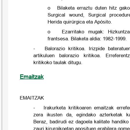
o Bilaketa erraztu duten hitz gako
Surgical wound, Surgical procedur
Herida quirúrgica eta Apósito.
o Ezarritako mugak: Hizkuntza: 
frantsesa. Bilaketa aldia: 1982-1999.
- Balorazio kritikoa. Irizpide bateratue
artikuluen balorazio kritikoa. Erreferen
kritikoko taulak ditugu.
Emaitzak
EMAITZAK
- Irakurketa kritikoaren emaitzak errefe
zera ikusten da, egindako azterketak kal
Beraz, badirudi ez dagoela kalitate handiko 
zauri kirurgikoetan aposituen erabilera gom