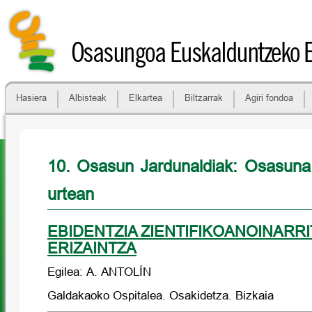
Osasungoa Euskalduntzeko 
Hasiera
Albisteak
Elkartea
Biltzarrak
Agiri fondoa
10. Osasun Jardunaldiak: Osasuna
urtean
EBIDENTZIA ZIENTIFIKOANOINARR
ERIZAINTZA
Egilea: A. ANTOLÍN
Galdakaoko Ospitalea. Osakidetza. Bizkaia