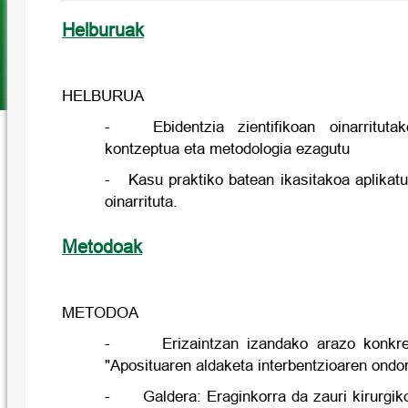
Helburuak
HELBURUA
- Ebidentzia zientifikoan oinarritutako
kontzeptua eta metodologia ezagutu
- Kasu praktiko batean ikasitakoa aplikatu,
oinarrituta.
Metodoak
METODOA
- Erizaintzan izandako arazo konkretu 
"Aposituaren aldaketa interbentzioaren ondo
- Galdera: Eraginkorra da zauri kirurgiko 