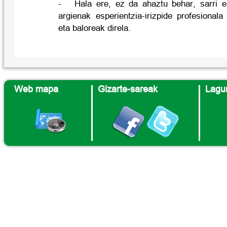
- Hala ere, ez da ahaztu behar, sarri eb
argienak esperientzia-irizpide profesional
eta baloreak direla.
Web mapa
Gizarte-sareak
Lagun