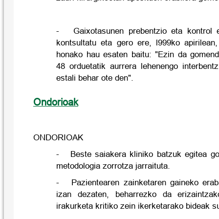
- Gaixotasunen prebentzio eta kontrol 
kontsultatu eta gero ere, l999ko apirilean
honako hau esaten baitu: "Ezin da gomend
48 orduetatik aurrera lehenengo interbentz
estali behar ote den".
Ondorioak
ONDORIOAK
- Beste saiakera kliniko batzuk egitea g
metodologia zorrotza jarraituta.
- Pazientearen zainketaren gaineko erabak
izan dezaten, beharrezko da erizaintzak
irakurketa kritiko zein ikerketarako bideak s