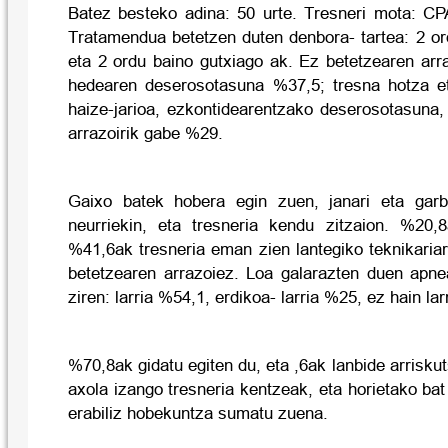
Batez besteko adina: 50 urte. Tresneri mota: C
Tratamendua betetzen duten denbora- tartea: 2 or
eta 2 ordu baino gutxiago ak. Ez betetzearen arr
hedearen deserosotasuna %37,5; tresna hotza e
haize-jarioa, ezkontidearentzako deserosotasuna,
arrazoirik gabe %29.
Gaixo batek hobera egin zuen, janari eta garbi
neurriekin, eta tresneria kendu zitzaion. %20,
%41,6ak tresneria eman zien lantegiko teknikariar
betetzearen arrazoiez. Loa galarazten duen apn
ziren: larria %54,1, erdikoa- larria %25, ez hain la
%70,8ak gidatu egiten du, eta ,6ak lanbide arrisku
axola izango tresneria kentzeak, eta horietako bat
erabiliz hobekuntza sumatu zuena.