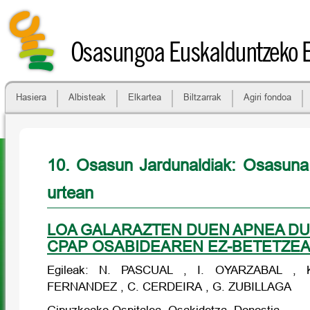
Osasungoa Euskalduntzeko 
Hasiera
Albisteak
Elkartea
Biltzarrak
Agiri fondoa
10. Osasun Jardunaldiak: Osasuna
urtean
LOA GALARAZTEN DUEN APNEA DU
CPAP OSABIDEAREN EZ-BETETZE
Egileak: N. PASCUAL , I. OYARZABAL ,
FERNANDEZ , C. CERDEIRA , G. ZUBILLAGA