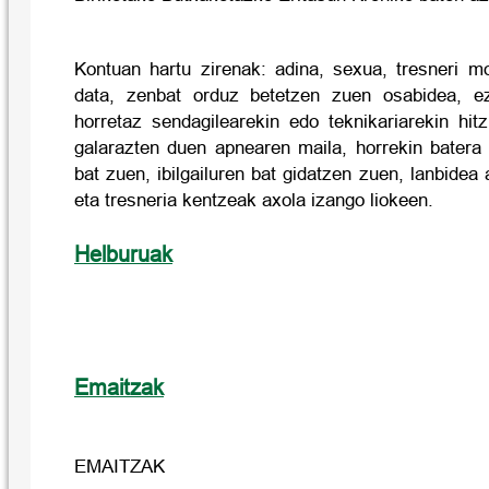
Kontuan hartu zirenak: adina, sexua, tresneri m
data, zenbat orduz betetzen zuen osabidea, ez
horretaz sendagilearekin edo teknikariarekin hit
galarazten duen apnearen maila, horrekin batera
bat zuen, ibilgailuren bat gidatzen zuen, lanbidea
eta tresneria kentzeak axola izango liokeen.
Helburuak
Emaitzak
EMAITZAK