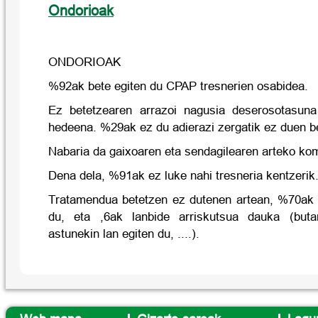
Ondorioak
ONDORIOAK
%92ak bete egiten du CPAP tresnerien osabidea.
Ez betetzearen arrazoi nagusia deserosotasun
hedeena. %29ak ez du adierazi zergatik ez duen b
Nabaria da gaixoaren eta sendagilearen arteko ko
Dena dela, %91ak ez luke nahi tresneria kentzerik
Tratamendua betetzen ez dutenen artean, %70ak ib
du, eta ,6ak lanbide arriskutsua dauka (buta
astunekin lan egiten du, ....).