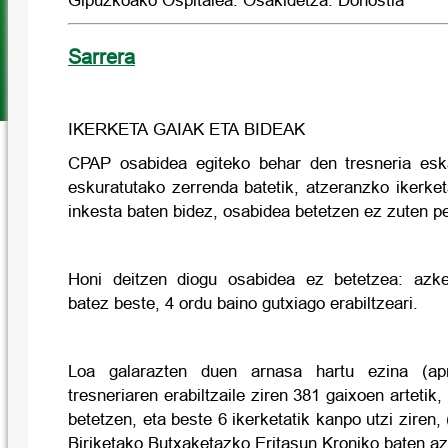
Gipuzkoako Ospitalea. Osakidetza. Donostia
Sarrera
IKERKETA GAIAK ETA BIDEAK
CPAP osabidea egiteko behar den tresneria eska
eskuratutako zerrenda batetik, atzeranzko ikerket
inkesta baten bidez, osabidea betetzen ez zuten p
Honi deitzen diogu osabidea ez betetzea: azken
batez beste, 4 ordu baino gutxiago erabiltzeari.
Loa galarazten duen arnasa hartu ezina (a
tresneriaren erabiltzaile ziren 381 gaixoen arteti
betetzen, eta beste 6 ikerketatik kanpo utzi ziren, 
Biriketako Butxaketazko Eritasun Kroniko baten a