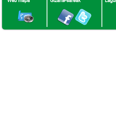
Web mapa
Gizarte-sareak
Lagun