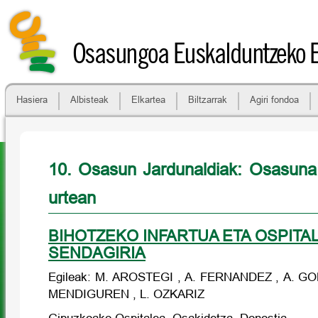
Osasungoa Euskalduntzeko 
Hasiera
Albisteak
Elkartea
Biltzarrak
Agiri fondoa
10. Osasun Jardunaldiak: Osasuna
urtean
BIHOTZEKO INFARTUA ETA OSPITA
SENDAGIRIA
Egileak: M. AROSTEGI , A. FERNANDEZ , A. GOM
MENDIGUREN , L. OZKARIZ