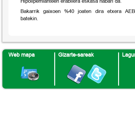
Hipolipemianteen erabilera eskasa nabari da.
Bakarrik gaixoen %40 joaten dira etxera AEBI
batekin.
Web mapa
Gizarte-sareak
Lagun