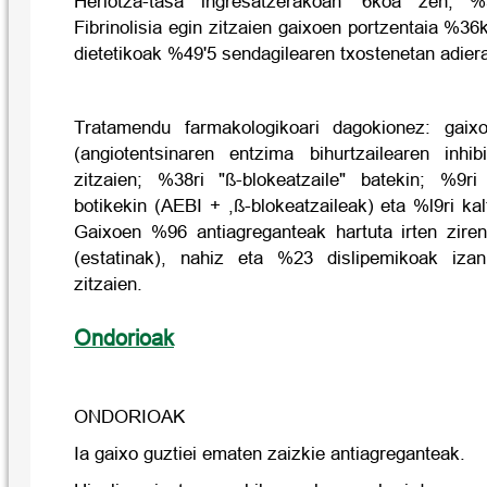
Heriotza-tasa ingresatzerakoan '6koa zen; %3
Fibrinolisia egin zitzaien gaixoen portzentaia %36
dietetikoak %49'5 sendagilearen txostenetan adiera
Tratamendu farmakologikoari dagokionez: gaix
(angiotentsinaren entzima bihurtzailearen inhi
zitzaien; %38ri "ß-blokeatzaile" batekin; %9ri
botikekin (AEBI + ,ß-blokeatzaileak) eta %l9ri kal
Gaixoen %96 antiagreganteak hartuta irten ziren
(estatinak), nahiz eta %23 dislipemikoak izan.
zitzaien.
Ondorioak
ONDORIOAK
Ia gaixo guztiei ematen zaizkie antiagreganteak.