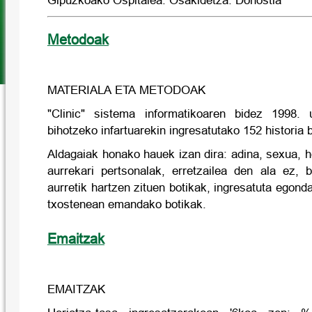
Gipuzkoako Ospitalea. Osakidetza. Donostia
Metodoak
MATERIALA ETA METODOAK
"Clinic" sistema informatikoaren bidez 1998. 
bihotzeko infartuarekin ingresatutako 152 historia b
Aldagaiak honako hauek izan dira: adina, sexua, her
aurrekari pertsonalak, erretzailea den ala ez, b
aurretik hartzen zituen botikak, ingresatuta egon
txostenean emandako botikak.
Emaitzak
EMAITZAK