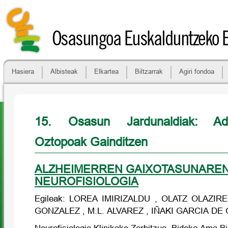
Osasungoa Euskalduntzeko 
Hasiera
Albisteak
Elkartea
Biltzarrak
Agiri fondoa
15. Osasun Jardunaldiak: A
Oztopoak Gainditzen
ALZHEIMERREN GAIXOTASUNARE
NEUROFISIOLOGIA
Egileak: LOREA IMIRIZALDU , OLATZ OLAZIRE
GONZALEZ , M.L. ALVAREZ , IÑAKI GARCIA D