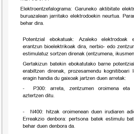
Elektroentzefalograma: Garuneko aktibitate elekt
buruazalean jarritako elektrodoekin neurtua. Par
behar dira.
Potentzial ebokatuak: Azaleko elektrodoak e
erantzun bioelektrikoak dira, nerbio- edo zentz
estimulatuz sortzen direnak (entzumena, ikusme
Gertakizun batekin ebokatutako barne potentzi
erabiltzen direnak, prozesamendu kognitiboari l
eragin handia du gaixoak jartzen duen arretak:
- P300: arreta, zentzumen oroimena eta be
aztertzen ditu.
- N400: hitzak oroimenean duen irudiaren adi
Erreakzio denbora: pertsona batek estimulu ba
behar duen denbora da.