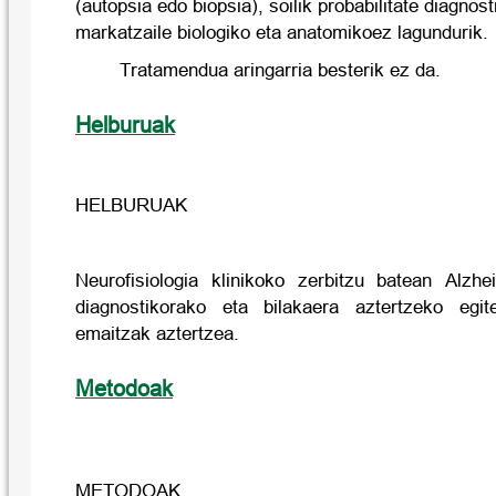
(autopsia edo biopsia), soilik probabilitate diagnost
markatzaile biologiko eta anatomikoez lagundurik.
Tratamendua aringarria besterik ez da.
Helburuak
HELBURUAK
Neurofisiologia klinikoko zerbitzu batean Alzh
diagnostikorako eta bilakaera aztertzeko egi
emaitzak aztertzea.
Metodoak
METODOAK