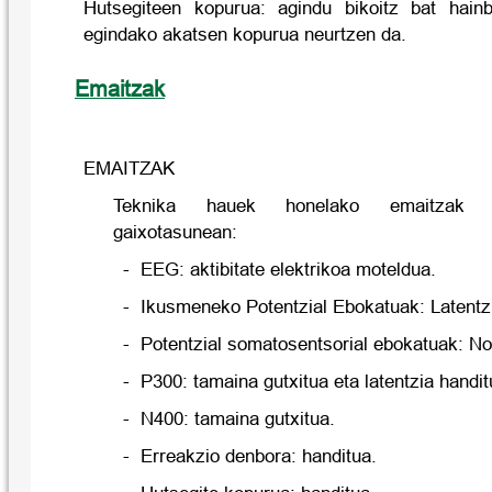
Hutsegiteen kopurua: agindu bikoitz bat hainb
egindako akatsen kopurua neurtzen da.
Emaitzak
EMAITZAK
Teknika hauek honelako emaitzak di
gaixotasunean:
- EEG: aktibitate elektrikoa moteldua.
- Ikusmeneko Potentzial Ebokatuak: Latentzi
- Potentzial somatosentsorial ebokatuak: N
- P300: tamaina gutxitua eta latentzia handit
- N400: tamaina gutxitua.
- Erreakzio denbora: handitua.