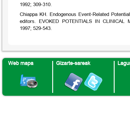
1992; 309-310.
Chiappa KH. Endogenous Event-Related Potential
editors. EVOKED POTENTIALS IN CLINICAL ME
1997; 529-543.
Web mapa
Gizarte-sareak
Lagun