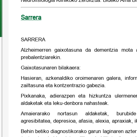
Neurofisiologia Klinikoko Zerbitzua. Bideko Ama Bir
Sarrera
SARRERA
Alzheimerren gaixotasuna da dementzia mota 
prebalentziarekin.
Gaixotasunaren bilakaera:
Hasieran, azkenaldiko oroimenaren galera, infor
zailtasuna eta kontzentrazio gabezia.
Pixkanaka, adierazpen eta hizkuntza ulermener
aldaketak eta leku-denbora nahasteak.
Amaierarako nortasun aldaketak, burubide
agresibitatea, depresioa, afasia, alexia, apraxiak, 
Behin betiko diagnostikorako garun laginaren azt