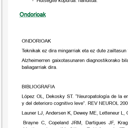
- Hutsegite kopurua: handitua.
Ondorioak
ONDORIOAK
Teknikak ez dira mingarriak eta ez dute zailtasun 
Alzheimerren gaixotasunaren diagnostikorako bil
baliagarriak dira.
BIBLIOGRAFIA
López OL, Dekosky ST. “Neuropatología de la e
y del deterioro cognitivo leve”. REV NEUROL 200
Launer LJ, Andersen K, Dewey ME, Letteneur L, 
Brayne C, Copeland JRM, Dartigues JF, Krag