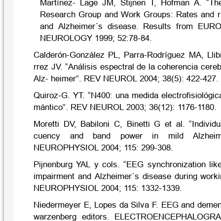
Martínez- Lage JM, Stijnen T, Hofman A. “
Research Group and Work Groups: Rates and ris
and Alzheimer´s disease. Results from EURO
NEUROLOGY 1999; 52:78-84.
Calderón-González PL, Parra-Rodríguez MA, Llib
rrez JV. “Análisis espectral de la coherencia cere
Alz- heimer”. REV NEUROL 2004; 38(5): 422-427.
Quiroz-G. YT. “N400: una medida electrofisiológi
mántico”. REV NEUROL 2003; 36(12): 1176-1180.
Moretti DV, Babiloni C, Binetti G et al. “Individ
cuency and band power in mild Alzheime
NEUROPHYSIOL 2004; 115: 299-308.
Pijnenburg YAL y cols. “EEG synchronization like
impairment and Alzheimer´s disease during work
NEUROPHYSIOL 2004; 115: 1332-1339.
Niedermeyer E, Lopes da Silva F. EEG and demen
warzenberg editors. ELECTROENCEPHALOGRAP