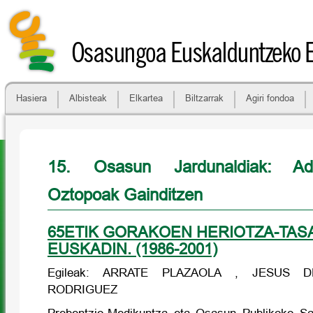
Osasungoa Euskalduntzeko 
Hasiera
Albisteak
Elkartea
Biltzarrak
Agiri fondoa
15. Osasun Jardunaldiak: A
Oztopoak Gainditzen
65ETIK GORAKOEN HERIOTZA-TAS
EUSKADIN. (1986-2001)
Egileak: ARRATE PLAZAOLA , JESUS 
RODRIGUEZ