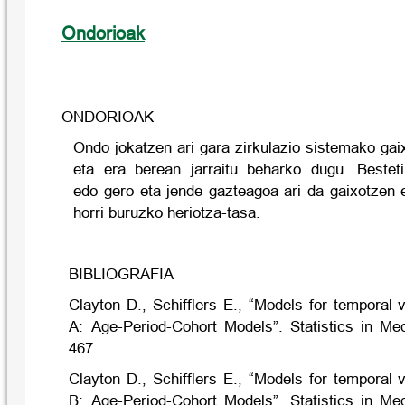
Ondorioak
ONDORIOAK
Ondo jokatzen ari gara zirkulazio sistemako gai
eta era berean jarraitu beharko dugu. Besteti
edo gero eta jende gazteagoa ari da gaixotzen e
horri buruzko heriotza-tasa.
BIBLIOGRAFIA
Clayton D., Schifflers E., “Models for temporal v
A: Age-Period-Cohort Models”. Statistics in Med
467.
Clayton D., Schifflers E., “Models for temporal v
B: Age-Period-Cohort Models”. Statistics in Med