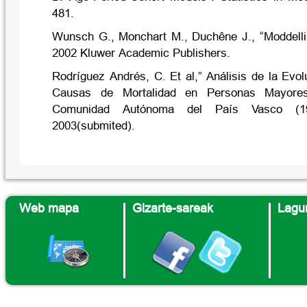
481.
Wunsch G., Monchart M., Duchêne J., “Moddelli
2002 Kluwer Academic Publishers.
Rodríguez Andrés, C. Et al,” Análisis de la Evol
Causas de Mortalidad en Personas Mayore
Comunidad Autónoma del País Vasco (198
2003(submited).
Web mapa
Gizarte-sareak
Lagun