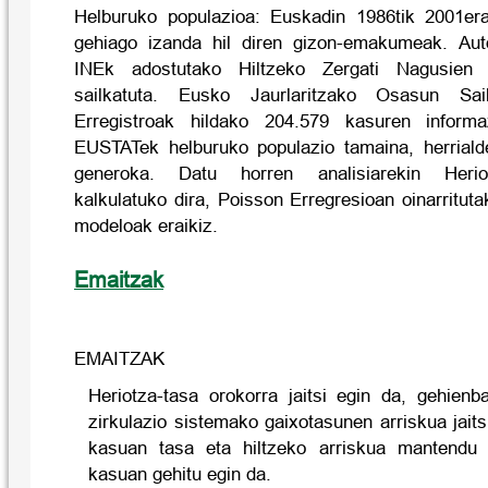
Helburuko populazioa: Euskadin 1986tik 2001era
gehiago izanda hil diren gizon-emakumeak. Au
INEk adostutako Hiltzeko Zergati Nagusien 
sailkatuta. Eusko Jaurlaritzako Osasun Sail
Erregistroak hildako 204.579 kasuren infor
EUSTATek helburuko populazio tamaina, herriald
generoka. Datu horren analisiarekin Heriot
kalkulatuko dira, Poisson Erregresioan oinarritut
modeloak eraikiz.
Emaitzak
EMAITZAK
Heriotza-tasa orokorra jaitsi egin da, gehienba
zirkulazio sistemako gaixotasunen arriskua jaits
kasuan tasa eta hiltzeko arriskua mantendu 
kasuan gehitu egin da.