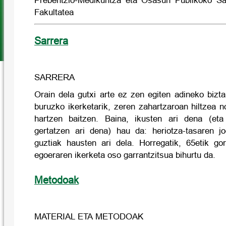
Prebentzio-Medikuntza eta Osasun Publikoko S
Fakultatea
Sarrera
SARRERA
Orain dela gutxi arte ez zen egiten adineko biztan
buruzko ikerketarik, zeren zahartzaroan hiltzea n
hartzen baitzen. Baina, ikusten ari dena (et
gertatzen ari dena) hau da: heriotza-tasaren j
guztiak hausten ari dela. Horregatik, 65etik go
egoeraren ikerketa oso garrantzitsua bihurtu da.
Metodoak
MATERIAL ETA METODOAK