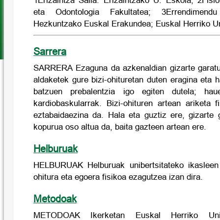
1Erizaintza Saila. Erizaintzako U. Eskola; 2Fisi
eta Odontologia Fakultatea; 3Errendimend
Hezkuntzako Euskal Erakundea; Euskal Herriko Un
Sarrera
SARRERA Ezaguna da azkenaldian gizarte garatue
aldaketek gure bizi-ohituretan duten eragina eta
batzuen prebalentzia igo egiten dutela; hau
kardiobaskularrak. Bizi-ohituren artean ariketa 
eztabaidaezina da. Hala eta guztiz ere, gizarte 
kopurua oso altua da, baita gazteen artean ere.
Helburuak
HELBURUAK Helburuak unibertsitateko ikasleen a
ohitura eta egoera fisikoa ezagutzea izan dira.
Metodoak
METODOAK Ikerketan Euskal Herriko Unibe