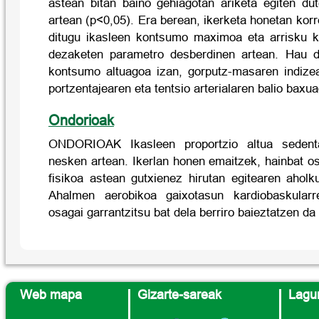
astean bitan baino gehiagotan ariketa egiten du
artean (p<0,05). Era berean, ikerketa honetan korr
ditugu ikasleen kontsumo maximoa eta arrisku k
dezaketen parametro desberdinen artean. Hau d
kontsumo altuagoa izan, gorputz-masaren indize
portzentajearen eta tentsio arterialaren balio baxu
Ondorioak
ONDORIOAK Ikasleen proportzio altua sedent
nesken artean. Ikerlan honen emaitzek, hainbat o
fisikoa astean gutxienez hirutan egitearen aholk
Ahalmen aerobikoa gaixotasun kardiobaskularr
osagai garrantzitsu bat dela berriro baieztatzen da
Web mapa
Gizarte-sareak
Lagun