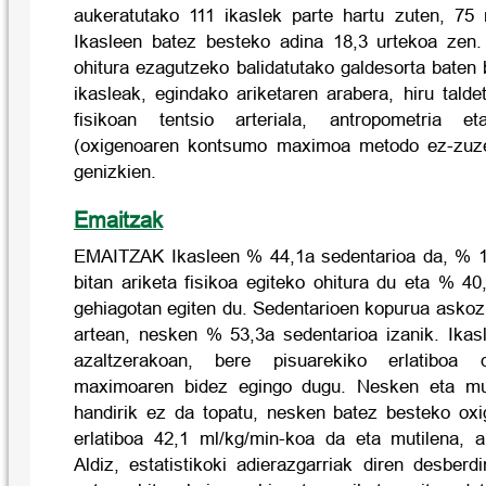
aukeratutako 111 ikaslek parte hartu zuten, 75
Ikasleen batez besteko adina 18,3 urtekoa zen. 
ohitura ezagutzeko balidatutako galdesorta baten
ikasleak, egindako ariketaren arabera, hiru talde
fisikoan tentsio arteriala, antropometria 
(oxigenoaren kontsumo maximoa metodo ez-zuze
genizkien.
Emaitzak
EMAITZAK Ikasleen % 44,1a sedentarioa da, % 1
bitan ariketa fisikoa egiteko ohitura du eta % 4
gehiagotan egiten du. Sedentarioen kopurua askoz
artean, nesken % 53,3a sedentarioa izanik. Ika
azaltzerakoan, bere pisuarekiko erlatiboa 
maximoaren bidez egingo dugu. Nesken eta muti
handirik ez da topatu, nesken batez besteko o
erlatiboa 42,1 ml/kg/min-koa da eta mutilena, a
Aldiz, estatistikoki adierazgarriak diren desberd