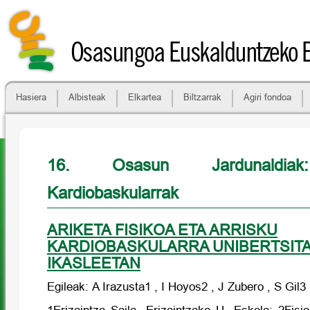
Osasungoa Euskalduntzeko 
Hasiera
Albisteak
Elkartea
Biltzarrak
Agiri fondoa
16. Osasun Jardunaldiak
Kardiobaskularrak
ARIKETA FISIKOA ETA ARRISKU
KARDIOBASKULARRA UNIBERTSIT
IKASLEETAN
Egileak: A Irazusta1 , I Hoyos2 , J Zubero , S Gil3 