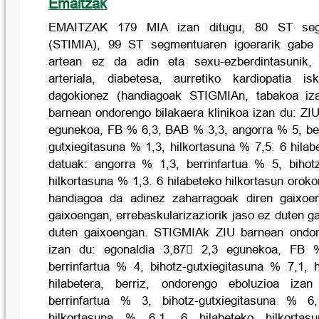
Emaitzak
EMAITZAK 179 MIA izan ditugu, 80 ST segm
(STIMIA), 99 ST segmentuaren igoerarik gabe 
artean ez da adin eta sexu-ezberdintasunik, 
arteriala, diabetesa, aurretiko kardiopatia i
dagokionez (handiagoak STIGMIAn, tabakoa iz
barnean ondorengo bilakaera klinikoa izan du: ZI
egunekoa, FB % 6,3, BAB % 3,3, angorra % 5, berr
gutxiegitasuna % 1,3, hilkortasuna % 7,5. 6 hilabe
datuak: angorra % 1,3, berrinfartua % 5, bihot
hilkortasuna % 1,3. 6 hilabeteko hilkortasun oroko
handiagoa da adinez zaharragoak diren gaixoeng
gaixoengan, errebaskularizaziorik jaso ez duten 
duten gaixoengan. STIGMIAk ZIU barnean ondore
izan du: egonaldia 3,87 2,3 egunekoa, FB 
berrinfartua % 4, bihotz-gutxiegitasuna % 7,1, 
hilabetera, berriz, ondorengo eboluzioa iz
berrinfartua % 3, bihotz-gutxiegitasuna % 
hilkortasuna % 6,1. 6 hilabeteko hilkortas