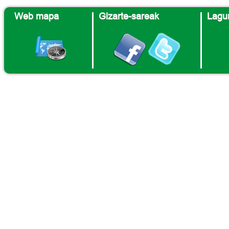
Web mapa
Gizarte-sareak
Lagun