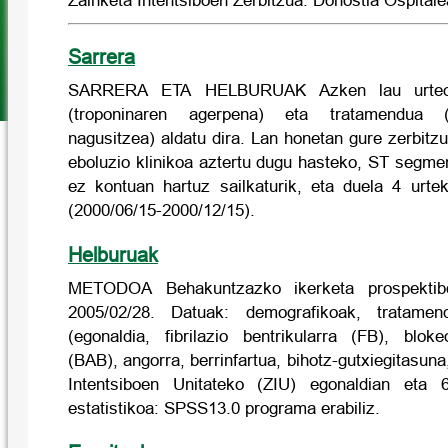
Zainketa Intentsiboen Zerbitzua. Donostia Ospitale
Sarrera
SARRERA ETA HELBURUAK Azken lau urteota
(troponinaren agerpena) eta tratamendua (
nagusitzea) aldatu dira. Lan honetan gure zerbitz
eboluzio klinikoa aztertu dugu hasteko, ST segme
ez kontuan hartuz sailkaturik, eta duela 4 urte
(2000/06/15-2000/12/15).
Helburuak
METODOA Behakuntzazko ikerketa prospektibo
2005/02/28. Datuak: demografikoak, tratamend
(egonaldia, fibrilazio bentrikularra (FB), bloke
(BAB), angorra, berrinfartua, bihotz-gutxiegitasuna
Intentsiboen Unitateko (ZIU) egonaldian eta 6
estatistikoa: SPSS13.0 programa erabiliz.