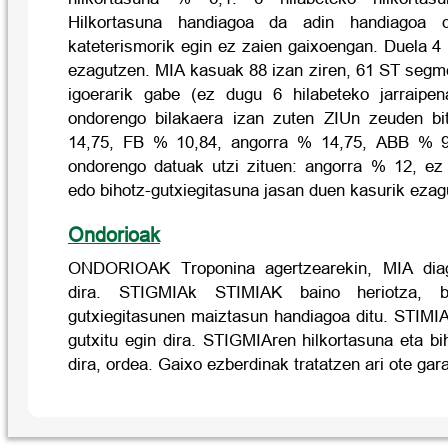
Hilkortasuna handiagoa da adin handiagoa d
kateterismorik egin ez zaien gaixoengan. Duela 4 
ezagutzen. MIA kasuak 88 izan ziren, 61 ST segme
igoerarik gabe (ez dugu 6 hilabeteko jarraipen
ondorengo bilakaera izan zuten ZIUn zeuden bit
14,75, FB % 10,84, angorra % 14,75, ABB % 9,
ondorengo datuak utzi zituen: angorra % 12, ez d
edo bihotz-gutxiegitasuna jasan duen kasurik ezag
Ondorioak
ONDORIOAK Troponina agertzearekin, MIA diag
dira. STIGMIAk STIMIAK baino heriotza, ber
gutxiegitasunen maiztasun handiagoa ditu. STIMIA
gutxitu egin dira. STIGMIAren hilkortasuna eta bi
dira, ordea. Gaixo ezberdinak tratatzen ari ote gar