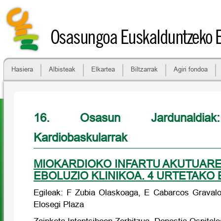
Osasungoa Euskalduntzeko 
Hasiera
Albisteak
Elkartea
Biltzarrak
Agiri fondoa
16. Osasun Jardunaldiak
Kardiobaskularrak
MIOKARDIOKO INFARTU AKUTUAREN
EBOLUZIO KLINIKOA. 4 URTETAKO 
Egileak: F Zubia Olaskoaga, E Cabarcos Gravalos,
Elosegi Plaza