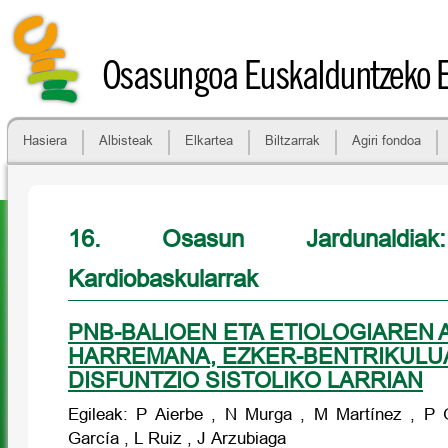
Osasungoa Euskalduntzeko 
Hasiera
Albisteak
Elkartea
Biltzarrak
Agiri fondoa
16. Osasun Jardunaldiak
Kardiobaskularrak
PNB-BALIOEN ETA ETIOLOGIAREN
HARREMANA, EZKER-BENTRIKUL
DISFUNTZIO SISTOLIKO LARRIAN
Egileak: P Aierbe , N Murga , M Martínez , P
García , L Ruiz , J Arzubiaga