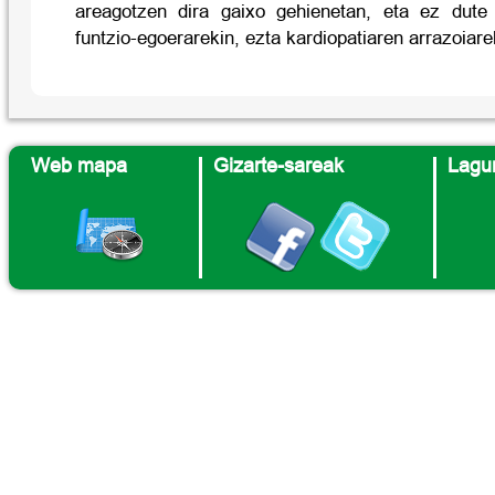
areagotzen dira gaixo gehienetan, eta ez dute
funtzio-egoerarekin, ezta kardiopatiaren arrazoiare
Web mapa
Gizarte-sareak
Lagun