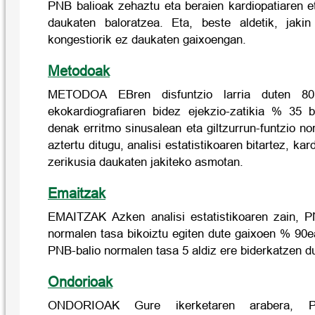
PNB balioak zehaztu eta beraien kardiopatiaren e
daukaten baloratzea. Eta, beste aldetik, jakin
kongestiorik ez daukaten gaixoengan.
Metodoak
METODOA EBren disfuntzio larria duten 80 
ekokardiografiaren bidez ejekzio-zatikia % 35 
denak erritmo sinusalean eta giltzurrun-funtzio n
aztertu ditugu, analisi estatistikoaren bitartez, kar
zerikusia daukaten jakiteko asmotan.
Emaitzak
EMAITZAK Azken analisi estatistikoaren zain, P
normalen tasa bikoiztu egiten dute gaixoen % 90
PNB-balio normalen tasa 5 aldiz ere biderkatzen d
Ondorioak
ONDORIOAK Gure ikerketaren arabera, PN