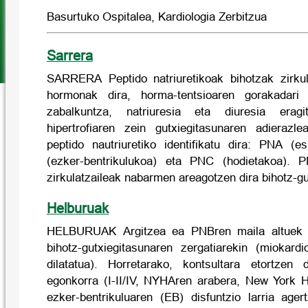
Basurtuko Ospitalea, Kardiologia Zerbitzua
Sarrera
SARRERA Peptido natriuretikoak bihotzak zirkul
hormonak dira, horma-tentsioaren gorakadari 
zabalkuntza, natriuresia eta diuresia eragi
hipertrofiaren zein gutxiegitasunaren adierazl
peptido nautriuretiko identifikatu dira: PNA (e
(ezker-bentrikulukoa) eta PNC (hodietakoa).
zirkulatzaileak nabarmen areagotzen dira bihotz-g
Helburuak
HELBURUAK Argitzea ea PNBren maila altuek z
bihotz-gutxiegitasunaren zergatiarekin (miokard
dilatatua). Horretarako, kontsultara etortzen 
egonkorra (I-II/IV, NYHAren arabera, New York H
ezker-bentrikuluaren (EB) disfuntzio larria age