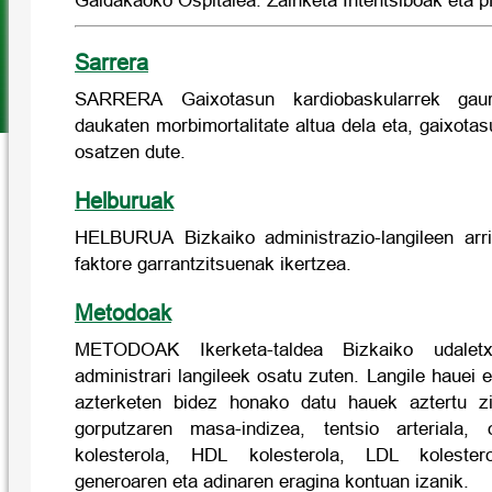
Galdakaoko Ospitalea. Zainketa Intentsiboak eta 
Sarrera
SARRERA Gaixotasun kardiobaskularrek gau
daukaten morbimortalitate altua dela eta, gaixotas
osatzen dute.
Helburuak
HELBURUA Bizkaiko administrazio-langileen arri
faktore garrantzitsuenak ikertzea.
Metodoak
METODOAK Ikerketa-taldea Bizkaiko udalet
administrari langileek osatu zuten. Langile hauei
azterketen bidez honako datu hauek aztertu zir
gorputzaren masa-indizea, tentsio arteriala, 
kolesterola, HDL kolesterola, LDL kolesterol
generoaren eta adinaren eragina kontuan izanik.