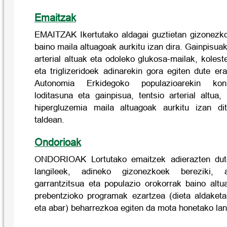
Emaitzak
EMAITZAK Ikertutako aldagai guztietan gizonez
baino maila altuagoak aurkitu izan dira. Gainpisuak
arterial altuak eta odoleko glukosa-mailak, kolest
eta triglizeridoek adinarekin gora egiten dute er
Autonomia Erkidegoko populazioarekin konp
loditasuna eta gainpisua, tentsio arterial altua,
hipergluzemia maila altuagoak aurkitu izan dit
taldean.
Ondorioak
ONDORIOAK Lortutako emaitzek adierazten dute
langileek, adineko gizonezkoek bereziki, a
garrantzitsua eta populazio orokorrak baino altu
prebentzioko programak ezartzea (dieta aldaketa,
eta abar) beharrezkoa egiten da mota honetako lan