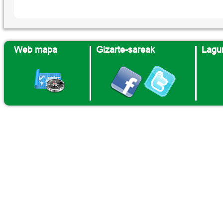
Web mapa
Gizarte-sareak
Lagun