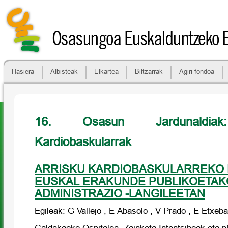
Osasungoa Euskalduntzeko 
Hasiera
Albisteak
Elkartea
Biltzarrak
Agiri fondoa
16. Osasun Jardunaldiak
Kardiobaskularrak
ARRISKU KARDIOBASKULARREKO
EUSKAL ERAKUNDE PUBLIKOETAK
ADMINISTRAZIO -LANGILEETAN
Egileak: G Vallejo , E Abasolo , V Prado , E Etxeba