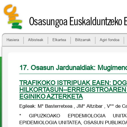
Osasungoa Euskalduntzeko 
Hasiera
Albisteak
Elkartea
Biltzarrak
Agiri fondoa
17. Osasun Jardunaldiak: Mugime
TRAFIKOKO ISTRIPUAK EAEN: DOG
HILKORTASUN--ERREGISTROAREN 
EGINIKO AZTERKETA
Egileak: M* Basterretxea , JM* Altzibar , V** de C
* GIPUZKOAKO EPIDEMIOLOGIA UNITA
EPIDEMIOLOGIA UNITATEA, OSASUN PUBLIKO