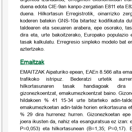
duena edota CIE-9an kanpo-zergatian E811 eta E82
duena. Hilkortasun Erregistrotik, oinarrizko zer
koderen batekin GNS-10a bitartez kodifikatuta du
taldearen eta sexuaren arabera, epe osorako, tas
dira eta, urte bakoitzerako, Europako populazio 
tasak kalkulatu. Erregresio sinpleko modelo bat er
aztertzeko.
Emaitzak
EMAITZAK Aipaturiko epean, EAEn 8.566 alta eman 
trafikoko istripuz. Bederatzi urtetik aurr
hilkortasunaren tasak handiagoak dira a
gizonezkoentzat, emakumezkoentzat baino. Gizon
hildakoen % 41 15-34 urte bitarteko adin-tald
emakumezkoetan adin-talde horien erikortasuna et
% 29 dira hurrenez hurren. Gizonezkoetan epe
joera ikusten da, nahiz eta esanguratsua ez izan: 
P=0,053) eta hilkortasunean (B=1,35; P=0,17)