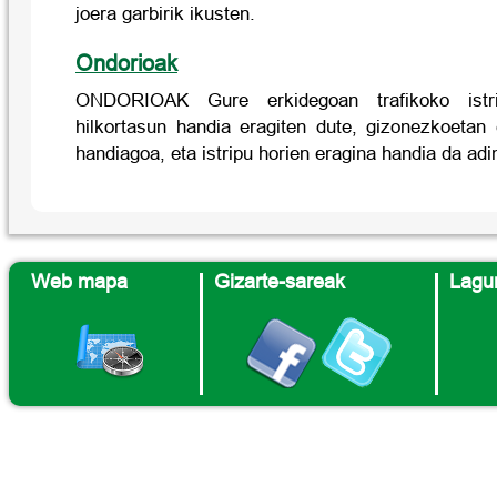
joera garbirik ikusten.
Ondorioak
ONDORIOAK Gure erkidegoan trafikoko istri
hilkortasun handia eragiten dute, gizonezkoeta
handiagoa, eta istripu horien eragina handia da adi
Web mapa
Gizarte-sareak
Lagun