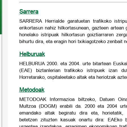
Sarrera
SARRERA Herrialde garatuetan trafikoko istrip
erikortasun nahiz hilkortasunean, gazteen artean 
honelako istripuak hilkortasun goiztiarraren zerg
bihurtu dira, eta eragin hori txikiagotzeko zenbait n
Helburuak
HELBURUA 2000. eta 2004. urte bitartean Euska
(EAE) biztanlerian trafikoko istripuek izan du
Horretarako, ospitaleetako altak eta heriotzak azter
Metodoak
METODOAK Informazioa biltzeko, Datuen Oina
Multzoa (DOGM) erabili da. 2000 eta 2004 urte
emandako altak begiratu dira eta, horietatik,
betetzen zituzten kasuak onartu dira: EAEko b
urgentea izandakoa, erregimen ekonomikoan traf