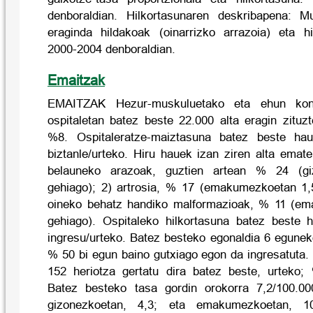
denboraldian. Hilkortasunaren deskribapena: M
eraginda hildakoak (oinarrizko arrazoia) eta hi
2000-2004 denboraldian.
Emaitzak
EMAITZAK Hezur-muskuluetako eta ehun kone
ospitaletan batez beste 22.000 alta eragin zituzt
%8. Ospitaleratze-maiztasuna batez beste hau
biztanle/urteko. Hiru hauek izan ziren alta emat
belauneko arazoak, guztien artean % 24 (gi
gehiago); 2) artrosia, % 17 (emakumezkoetan 1,5
oineko behatz handiko malformazioak, % 11 (em
gehiago). Ospitaleko hilkortasuna batez beste 
ingresu/urteko. Batez besteko egonaldia 6 egunek
% 50 bi egun baino gutxiago egon da ingresatuta.
152 heriotza gertatu dira batez beste, urtek
Batez besteko tasa gordin orokorra 7,2/100.00
gizonezkoetan, 4,3; eta emakumezkoetan, 10