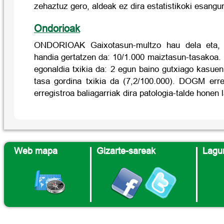
zehaztuz gero, aldeak ez dira estatistikoki esangu
Ondorioak
ONDORIOAK Gaixotasun-multzo hau dela eta, os
handia gertatzen da: 10/1.000 maiztasun-tasakoa.
egonaldia txikia da: 2 egun baino gutxiago kasue
tasa gordina txikia da (7,2/100.000). DOGM erreg
erregistroa baliagarriak dira patologia-talde honen
Web mapa
Gizarte-sareak
Lagun