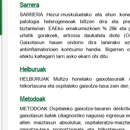
Sarrera
SARRERA Hezur-muskuluetako eta ehun konekt
patologia heterogeneoak biltzen dira eta pre
biztanlerian. EAEko emakumezkoen % 28k eta 
urtetik gorakoek, artrosia daukatela diote (
Gaixotasun hauen ondorio dira lanerako e
antiinflamatorioen kontsumo handia. Bigarren o
efektu kaltegarri larri asko ekarri ohi ditu.
Helburuak
HELBURUAK Multzo honetako gaixotasunak dir
hilkortasuna eta ospitaleko gaixotze-tasa zein den 
Metodoak
METODOAK Ospitaleko gaixotze-tasaren deskrib
gaixotasun batek (diagnostiko nagusia) ingresua 
alten maiztasun absolutua; ospitaleratze-maizt
gaixotze-tasa proportzionala eta hilkortasuna.