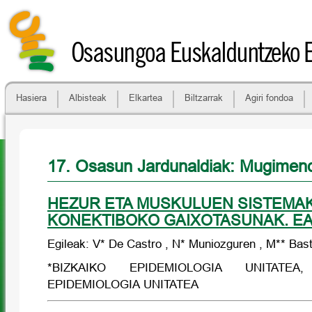
Osasungoa Euskalduntzeko 
Hasiera
Albisteak
Elkartea
Biltzarrak
Agiri fondoa
17. Osasun Jardunaldiak: Mugime
HEZUR ETA MUSKULUEN SISTEMA
KONEKTIBOKO GAIXOTASUNAK. EAE
Egileak: V* De Castro , N* Muniozguren , M** Bast
*BIZKAIKO EPIDEMIOLOGIA UNITATE
EPIDEMIOLOGIA UNITATEA