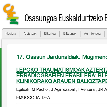
Osasungoa Euskalduntzeko 
Hasiera
Albisteak
Elkartea
Biltzarrak
Agiri fondoa
17. Osasun Jardunaldiak: Mugime
LEPOKO TRAUMATISMOAK AZTERT
ERRADIOGRAFIEN ERABILERA: BI 
KLINIKORAKO ARAUEN BALIOZTAP
Egileak: M Pacho , J Agirrezabal , I Ventura , JR 
EMUOCC TALDEA