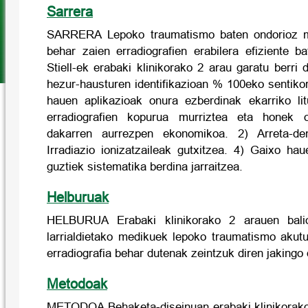
Sarrera
SARRERA Lepoko traumatismo baten ondorioz mi
behar zaien erradiografien erabilera efiziente b
Stiell-ek erabaki klinikorako 2 arau garatu berri 
hezur-hausturen identifikazioan % 100eko sentiko
hauen aplikazioak onura ezberdinak ekarriko li
erradiografien kopurua murriztea eta honek o
dakarren aurrezpen ekonomikoa. 2) Arreta-de
Irradiazio ionizatzaileak gutxitzea. 4) Gaixo ha
guztiek sistematika berdina jarraitzea.
Helburuak
HELBURUA Erabaki klinikorako 2 arauen bali
larrialdietako medikuek lepoko traumatismo akut
erradiografia behar dutenak zeintzuk diren jakingo 
Metodoak
METODOA Behaketa-diseinuan erabaki klinikorako 