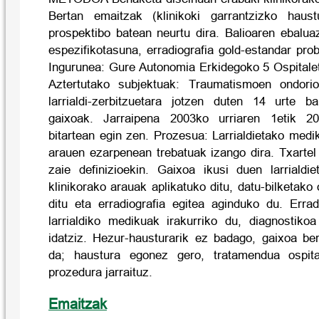
Bertan emaitzak (klinikoki garrantzizko hau
prospektibo batean neurtu dira. Balioaren ebalua
espezifikotasuna, erradiografia gold-estandar pro
Ingurunea: Gure Autonomia Erkidegoko 5 Ospitaleta
Aztertutako subjektuak: Traumatismoen ondori
larrialdi-zerbitzuetara jotzen duten 14 urte b
gaixoak. Jarraipena 2003ko urriaren 1etik 
bitartean egin zen. Prozesua: Larrialdietako medi
arauen ezarpenean trebatuak izango dira. Txartel
zaie definizioekin. Gaixoa ikusi duen larriald
klinikorako arauak aplikatuko ditu, datu-bilketako
ditu eta erradiografia egitea aginduko du. Erra
larrialdiko medikuak irakurriko du, diagnostikoa
idatziz. Hezur-hausturarik ez badago, gaixoa ber
da; haustura egonez gero, tratamendua ospit
prozedura jarraituz.
Emaitzak