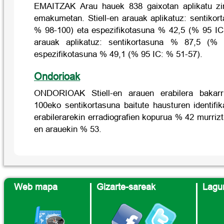
EMAITZAK Arau hauek 838 gaixotan aplikatu zi
emakumetan. Stiell-en arauak aplikatuz: sentiko
% 98-100) eta espezifikotasuna % 42,5 (% 95 IC
arauak aplikatuz: sentikortasuna % 87,5 (%
espezifikotasuna % 49,1 (% 95 IC: % 51-57).
Ondorioak
ONDORIOAK Stiell-en arauen erabilera bakarr
100eko sentikortasuna baitute hausturen identifik
erabilerarekin erradiografien kopurua % 42 murriz
en arauekin % 53.
Web mapa
Gizarte-sareak
Lagun