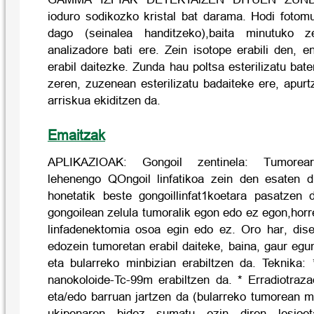
ioduro sodikozko kristal bat darama. Hodi fotomult
dago (seinalea handitzeko),baita minutuko 
analizadore bati ere. Zein isotope erabili den, e
erabil daitezke. Zunda hau poltsa esterilizatu bat
zeren, zuzenean esterilizatu badaiteke ere, apur
arriskua ekiditzen da.
Emaitzak
APLIKAZIOAK: Gongoil zentinela: Tumoreare
lehenengo QOngoil linfatikoa zein den esaten d
honetatik beste gongoillinfat1koetara pasatzen
gongoilean zelula tumoralik egon edo ez egon,hor
linfadenektomia osoa egin edo ez. Oro har, dise
edozein tumoretan erabil daiteke, baina, gaur eg
eta bularreko minbizian erabiltzen da. Teknika: 
nanokoloide-Tc-99m erabiltzen da. * Erradiotraz
eta/edo barruan jartzen da (bularreko tumorean m
ukipenaren bidez sumatu ezin diren lesioet