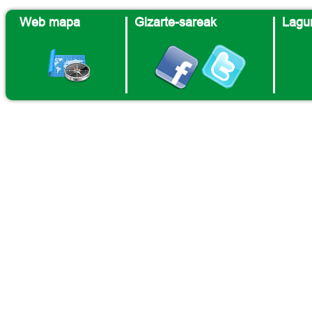
Web mapa
Gizarte-sareak
Lagun