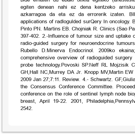
egiten denean nahi ez dena kentzeko arrisku
azkarragoa da eta ez da errorerik izaten. 
applications of radlogulded surQery In oncology.
Pinto PN. Martins EB. Chojniak R. Clinics (Sao Pa
397-402. 2.-lnfluence of tumour size and uptake 
radio-guided surgery for neuroendocrine tumours
Rubello D.Minerva Endocrinol. 2009ko ekaina
comprehensive overview of radioguided surgery
probe technology.Povoski SP.Neff RL Mojzisik 
GH,Hall NC,Murrey DA Jr. Knopp MV,Martin EW 
2009 Jan 27;7:11. Review. 4.- Schwartz. GF,Giuli
the Consensus Conference Committee. Proceed
conference on the role of sentinel lymph node bi
breast, April 19-22. 2001, Philadelphia,Pennsy
2542.