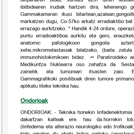
ibilbidearen irudiak hartzen dira, lehenengo go
Gammakameran ikusi bitartean,azalean,gongoill
markatzen dugu, Co-57ko arkatz erradiaktibo bat 
errazago aurkitzeko. * Handik 4-24 ordure, operaz
puntu erradioaktiboa aurkitu eta gero, erauzke
anatomic pafologikoon gongoila azte
xehe,mikrometastasiak bilatzeko, (baita zelula
immunohistokimikoen bidez. .•• Paratiroideko
Medikunfza Nuklearra oso zehafza da. Sesta
zainetik. eta tumoreari itsasten zaio. B
Gammagrafikoki positiboak diren tumore primari
aplikatu liteke teknika hau.
Ondorioak
ONDORIOAK: - Teknika honekin linfadenektomia e
dakarfzan kalteak ere. hau da.horrekin lotur
(linfedema eta alterazio neurologiko edo trofikoa
bide ematen du ebaki txikia egiteko (anestesia