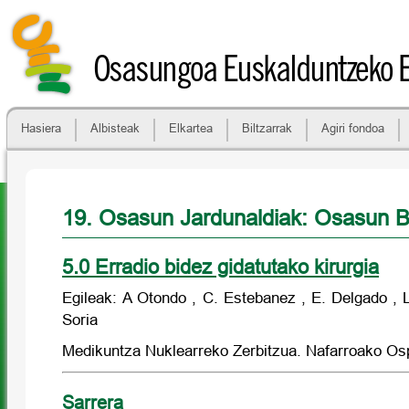
Osasungoa Euskalduntzeko 
Hasiera
Albisteak
Elkartea
Biltzarrak
Agiri fondoa
19. Osasun Jardunaldiak: Osasun B
5.0 Erradio bidez gidatutako kirurgia
Egileak: A Otondo , C. Estebanez , E. Delgado , L
Soria
Medikuntza Nuklearreko Zerbitzua. Nafarroako Osp
Sarrera