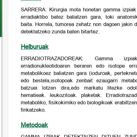
SARRERA: Kirurgia mota honetan gamma izpiak i
erradiaktibo batez baliatzen gara, toki anatom
baita. Horrela, tumorea zehatz non dagoen jakin
detektatzeko zunda baten bitartez.
Helburuak
ERRADIOTRAZADOREAK: Gamma izpiak
erradionukleotidoaren beraren edo isotope erra
metabolikoez baliatzen gara (ioduroak, pertekneta
edo bestela,isotopoak zenbait ezaugarri metabo
batzuei lotzen dira,edo markatu litezke odol
hematieak. leukozitoak. plaketak. Erradiotra
metaboliko, fisikokimiko edo biologikoak erabiltze
finkatzeko.
Metodoak
GAMMA IZPIAK DETEKTAlZEN DITUEN ZUNDA: