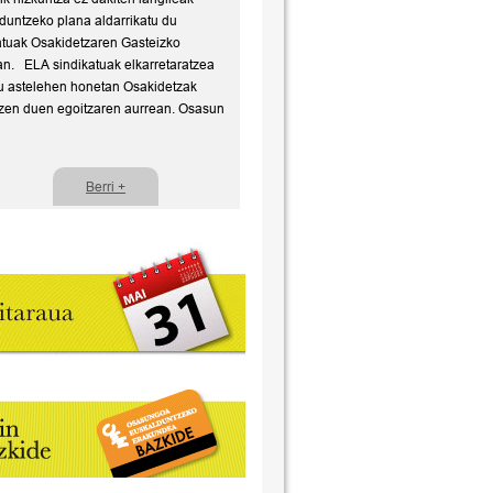
duntzeko plana aldarrikatu du
atuak Osakidetzaren Gasteizko
an. ELA sindikatuak elkarretaratzea
u astelehen honetan Osakidetzak
zen duen egoitzaren aurrean. Osasun
Berri +