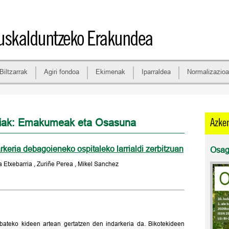
skalduntzeko Erakundea
Biltzarrak
Agiri fondoa
Ekimenak
Iparraldea
Normalizazioa
diak: Emakumeak eta Osasuna
Azke
rkeria debagoieneko ospitaleko larrialdi zerbitzuan
Osaga
a Etxebarria , Zuriñe Perea , Mikel Sanchez
 bateko kideen artean gertatzen den indarkeria da. Bikotekideen