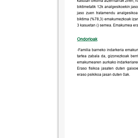
kasutan biktima atzerritarrak ziren,
biktimetatik 12k analgesikoekin jas
jaso zuen tratamendu analgesikoa
biktima (%78,3) emakumezkoak izan 
3 kasuetan () semea. Emakumea eras
Ondorioak
-Familia barneko indarkeria emak
tartea zabala da, gizonezkoak berri
emakumearen aurkako indarkeriaren
Eraso fisikoa jasaten duten gaix
eraso psikikoa jasan duten 0ak.