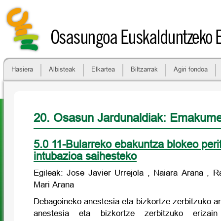
Osasungoa Euskalduntzeko 
Hasiera
Albisteak
Elkartea
Biltzarrak
Agiri fondoa
20. Osasun Jardunaldiak: Emakum
5.0 11-Bularreko ebakuntza blokeo perif
intubazioa saihesteko
Egileak: Jose Javier Urrejola , Naiara Arana , 
Mari Arana
Debagoineko anestesia eta bizkortze zerbitzuko a
anestesia eta bizkortze zerbitzuko eriza