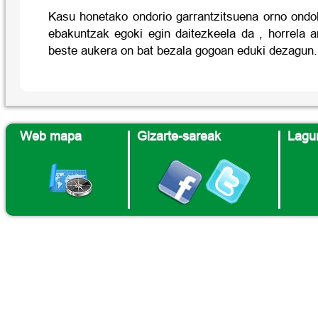
Kasu honetako ondorio garrantzitsuena orno ondo
ebakuntzak egoki egin daitezkeela da , horrela a
beste aukera on bat bezala gogoan eduki dezagun.
Web mapa
Gizarte-sareak
Lagun