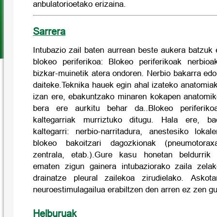
anbulatorioetako erizaina.
Sarrera
Intubazio zail baten aurrean beste aukera batzuk e
blokeo periferikoa: Blokeo periferikoak nerbioa
bizkar-muinetik atera ondoren. Nerbio bakarra edo 
daiteke.Teknika hauek egin ahal izateko anatomia
izan ere, ebakuntzako minaren kokapen anatomik
bera ere aurkitu behar da..Blokeo periferiko
kaltegarriak murriztuko ditugu. Hala ere, ba
kaltegarri: nerbio-narritadura, anestesiko loka
blokeo bakoitzari dagozkionak (pneumotora
zentrala, etab.).Gure kasu honetan beldurrik
ematen zigun gainera intubaziorako zaila zelak
drainatze pleural zailekoa zirudielako. Askota
neuroestimulagailua erabiltzen den arren ez zen g
Helburuak