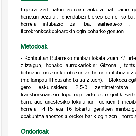
Egoera zail baten aurrean aukera bat baino g
honetan bezala : lehendabizi blokeo periferiko bat
horrela intubazio zail bat saihesteko , 
fibrobronkoskopioarekin egin beharko genuen.
Metodoak
- Kontsultan Bularreko minbizi lokala zuen 77 ur
zitzaigun, honako aurrekariekin: Gizena , tent
behazun-maskuriko ebakuntza batean intubazio zai
(mallampati III eta aho txikia zituen). - Blokeoa eg
gero eskuinaldera 2,5-3 zentimetrotara 
transbersoarekin topo egin arte gero goitik saih
barrurago anestesiko lokala jarri genuen ( mep
horrela T4,T5 eta T6 lokartu genituen minbizig
ebakuntza anestesia orokor barik egin zen , horrel
Ondorioak