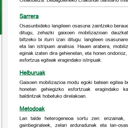
Osakidetza. Debagoieneko Erakunde Sanitario Inte
Sarrera
Osasunbideko langileen osasuna zaintzeko berauen
ditugu, zehazki gaixoen mobilizazioan dauzka
biltzeko bi iturri izan ditugu: langileen osasunar
eta lan istripuen analisia. Hauen arabera, mobil
eginak izaten dira gehienetan, eta honen ondorioz,
esfortzua egiteak eragindako istripuak.
Helburuak
Gaixoen mobilizazioa modu egoki batean egitea b
honetan gehiegizko esfortzuak eragindako ka
baldintzak hobetuko direlakoan.
Metodoak
Lan talde heterogeneoa sortu zen: erizainak, 
gainbegiraleek, zelari arduradunak eta lan-osa