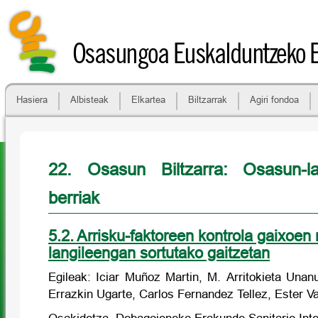
Osasungoa Euskalduntzeko 
Hasiera
Albisteak
Elkartea
Biltzarrak
Agiri fondoa
22. Osasun Biltzarra: Osasun-la
berriak
5.2. Arrisku-faktoreen kontrola gaixoen
langileengan sortutako gaitzetan
Egileak: Iciar Muñoz Martin, M. Arritokieta Una
Errazkin Ugarte, Carlos Fernandez Tellez, Ester 