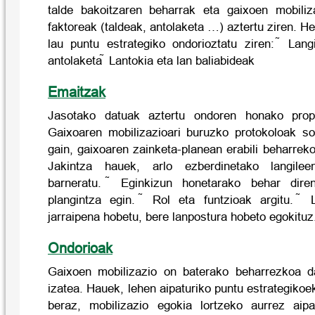
talde bakoitzaren beharrak eta gaixoen mobiliz
faktoreak (taldeak, antolaketa …) aztertu ziren. 
lau puntu estrategiko ondorioztatu ziren:  Lang
antolaketa  Lantokia eta lan baliabideak
Emaitzak
Jasotako datuak aztertu ondoren honako prop
Gaixoaren mobilizazioari buruzko protokoloak so
gain, gaixoaren zainketa-planean erabili beharreko
Jakintza hauek, arlo ezberdinetako langile
barneratu.  Eginkizun honetarako behar dire
plangintza egin.  Rol eta funtzioak argitu. 
jarraipena hobetu, bere lanpostura hobeto egokituz
Ondorioak
Gaixoen mobilizazio on baterako beharrezkoa da
izatea. Hauek, lehen aipaturiko puntu estrategikoe
beraz, mobilizazio egokia lortzeko aurrez aipa