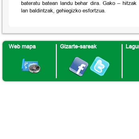
bateratu batean landu behar dira. Gako – hitzak 
lan baldintzak, gehiegizko esfortzua.
Web mapa
Gizarte-sareak
Lagun