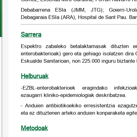
Debabarrena ESIa (JMM, JTG); Goierri-Uro
Debagaraia ESIa (ARA), Hospital de Sant Pau. Ba
Sarrera
Espektro zabaleko betalaktamasak dituzten en
enterobakterioak) gero eta gehiago isolatzen dir
Eskualde Sanitarioan, non 225.000 inguru biztanle b
Helburuak
-EZBL-enterobakterioek eragindako infekzio
ezaugarri kliniko-epidemiologiak deskribatzea.
- Anduien antibiotikoekiko erresistentzia ezagut
eta ez dituztenen arteko anduien konparaketa egite
Metodoak