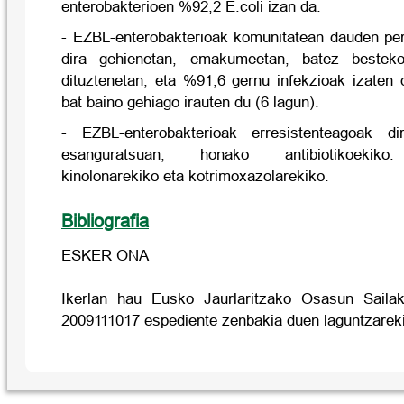
enterobakterioen %92,2 E.coli izan da.
- EZBL-enterobakterioak komunitatean dauden per
dira gehienetan, emakumeetan, batez bestek
dituztenetan, eta %91,6 gernu infekzioak izaten d
bat baino gehiago irauten du (6 lagun).
- EZBL-enterobakterioak erresistenteagoak di
esanguratsuan, honako antibiotikoekiko: 
kinolonarekiko eta kotrimoxazolarekiko.
Bibliografia
ESKER ONA
Ikerlan hau Eusko Jaurlaritzako Osasun Saila
2009111017 espediente zenbakia duen laguntzareki