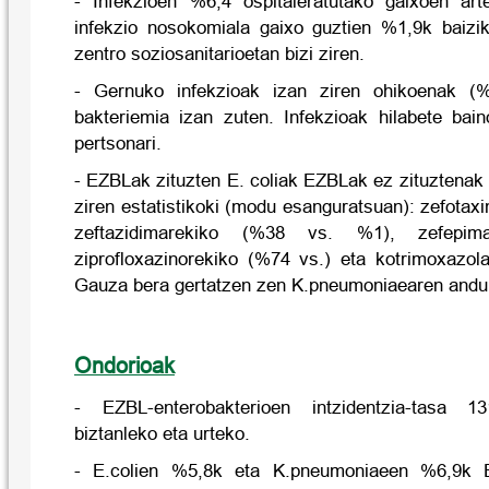
- Infekzioen %6,4 ospitaleratutako gaixoen art
infekzio nosokomiala gaixo guztien %1,9k baizi
zentro soziosanitarioetan bizi ziren.
- Gernuko infekzioak izan ziren ohikoenak (
bakteriemia izan zuten. Infekzioak hilabete bai
pertsonari.
- EZBLak zituzten E. coliak EZBLak ez zituztenak
ziren estatistikoki (modu esanguratsuan): zefota
zeftazidimarekiko (%38 vs. %1), zefepima
ziprofloxazinorekiko (%74 vs.) eta kotrimoxazo
Gauza bera gertatzen zen K.pneumoniaearen andui
Ondorioak
- EZBL-enterobakterioen intzidentzia-tasa 1
biztanleko eta urteko.
- E.colien %5,8k eta K.pneumoniaeen %6,9k 