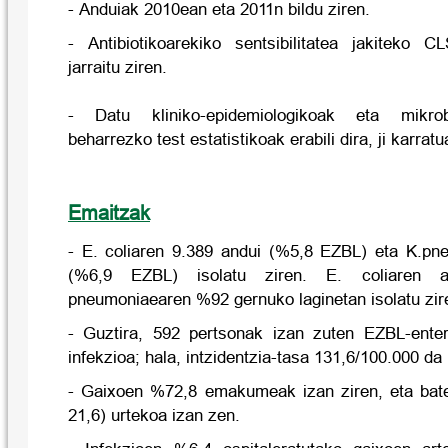
- Anduiak 2010ean eta 2011n bildu ziren.
- Antibiotikoarekiko sentsibilitatea jakiteko 
jarraitu ziren.
- Datu kliniko-epidemiologikoak eta mikrob
beharrezko test estatistikoak erabili dira, ji karrat
Emaitzak
- E. coliaren 9.389 andui (%5,8 EZBL) eta K.pn
(%6,9 EZBL) isolatu ziren. E. coliaren
pneumoniaearen %92 gernuko laginetan isolatu zir
- Guztira, 592 pertsonak izan zuten EZBL-enter
infekzioa; hala, intzidentzia-tasa 131,6/100.000 da 
- Gaixoen %72,8 emakumeak izan ziren, eta bate
21,6) urtekoa izan zen.