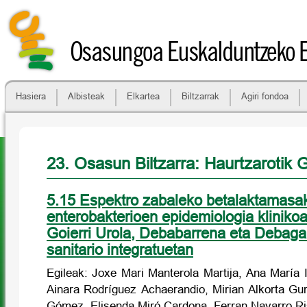
Osasungoa Euskalduntzeko 
Hasiera
Albisteak
Elkartea
Biltzarrak
Agiri fondoa
23. Osasun Biltzarra: Haurtzarotik G
5.15 Espektro zabaleko betalaktamasak
enterobakterioen epidemiologia klinik
Goierri Urola, Debabarrena eta Debaga
sanitario integratuetan
Egileak: Joxe Mari Manterola Martija, Ana María 
Ainara Rodríguez Achaerandio, Mirian Alkorta Gu
Gómez, Elisenda Miró Cardona, Ferran Navarro R