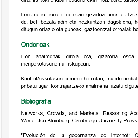
Fenomeno horren muinean gizartea bera ulertzek
da, beti bezala adin eta hezkuntzari dagokiona; he
ditugun erlazio eta guneak, gazteentzat errealak b
Ondorioak
ITen ahalmenak direla eta, gizateria osoa 
menpekotasunen arriskupean.
Kontrol/askatasun binomio horretan, mundu erabat 
pribatu ugari kontrajartzeko ahalmena luzatu digute
Bibliografia
Networks, Crowds, and Markets: Reasoning Abo
World. Jon Kleinberg. Cambridge University Press
"Evolución de la gobernanza de Internet: Ca