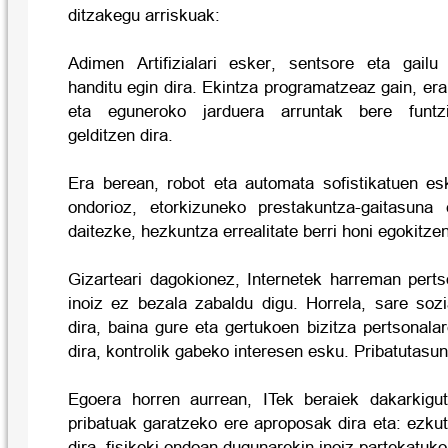
ditzakegu arriskuak:
Adimen Artifizialari esker, sentsore eta gai
handitu egin dira. Ekintza programatzeaz gain, era
eta eguneroko jarduera arruntak bere funt
gelditzen dira.
Era berean, robot eta automata sofistikatuen es
ondorioz, etorkizuneko prestakuntza-gaitasuna 
daitezke, hezkuntza errealitate berri honi egokitz
Gizarteari dagokionez, Internetek harreman pert
inoiz ez bezala zabaldu digu. Horrela, sare sozi
dira, baina gure eta gertukoen bizitza pertsonala
dira, kontrolik gabeko interesen esku. Pribatutasu
Egoera horren aurrean, ITek beraiek dakarkigut
pribatuak garatzeko ere aproposak dira eta: ezku
dira, fisikoki ondoan dugunarekin inoiz partekatuko