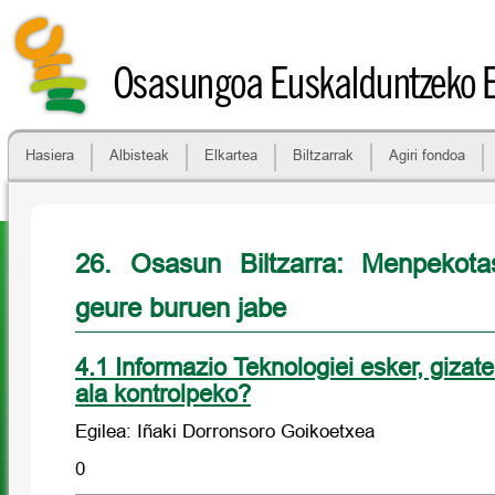
Osasungoa Euskalduntzeko 
Hasiera
Albisteak
Elkartea
Biltzarrak
Agiri fondoa
26. Osasun Biltzarra: Menpekota
geure buruen jabe
4.1 Informazio Teknologiei esker, gizater
ala kontrolpeko?
Egilea: Iñaki Dorronsoro Goikoetxea
0