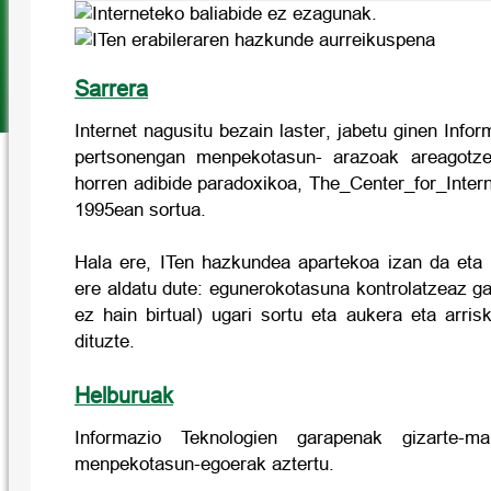
Sarrera
Internet nagusitu bezain laster, jabetu ginen Info
pertsonengan menpekotasun- arazoak areagotze
horren adibide paradoxikoa, The_Center_for_Inter
1995ean sortua.
Hala ere, ITen hazkundea apartekoa izan da eta 
ere aldatu dute: egunerokotasuna kontrolatzeaz gai
ez hain birtual) ugari sortu eta aukera eta arris
dituzte.
Helburuak
Informazio Teknologien garapenak gizarte-ma
menpekotasun-egoerak aztertu.