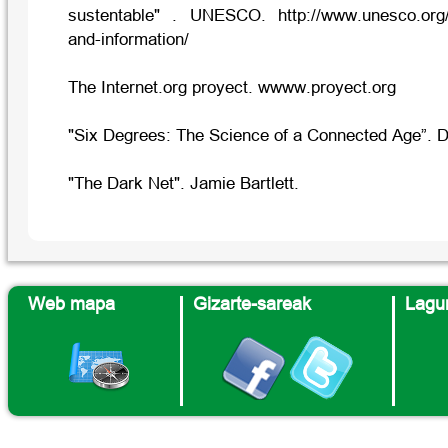
sustentable" . UNESCO. http://www.unesco.org
and-information/
The Internet.org proyect. wwww.proyect.org
"Six Degrees: The Science of a Connected Age”. 
"The Dark Net". Jamie Bartlett.
Web mapa
Gizarte-sareak
Lagun