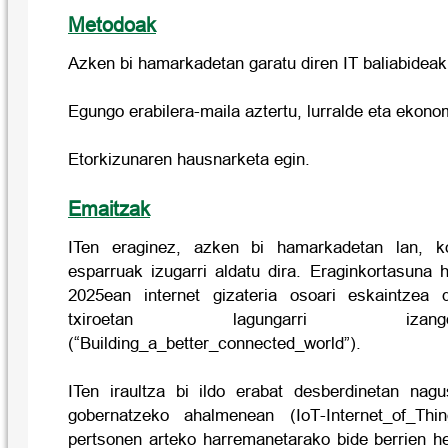
Metodoak
Azken bi hamarkadetan garatu diren IT baliabideak
Egungo erabilera-maila aztertu, lurralde eta ekon
Etorkizunaren hausnarketa egin.
Emaitzak
ITen eraginez, azken bi hamarkadetan lan, ko
esparruak izugarri aldatu dira. Eraginkortasuna 
2025ean internet gizateria osoari eskaintzea 
txiroetan lagungarri izan
(“Building_a_better_connected_world”).
ITen iraultza bi ildo erabat desberdinetan nag
gobernatzeko ahalmenean (IoT-Internet_of_Thi
pertsonen arteko harremanetarako bide berrien he