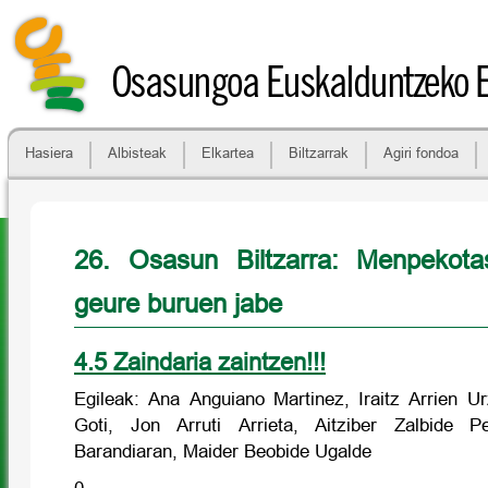
Osasungoa Euskalduntzeko 
Hasiera
Albisteak
Elkartea
Biltzarrak
Agiri fondoa
26. Osasun Biltzarra: Menpekota
geure buruen jabe
4.5 Zaindaria zaintzen!!!
Egileak: Ana Anguiano Martinez, Iraitz Arrien 
Goti, Jon Arruti Arrieta, Aitziber Zalbide Pe
Barandiaran, Maider Beobide Ugalde