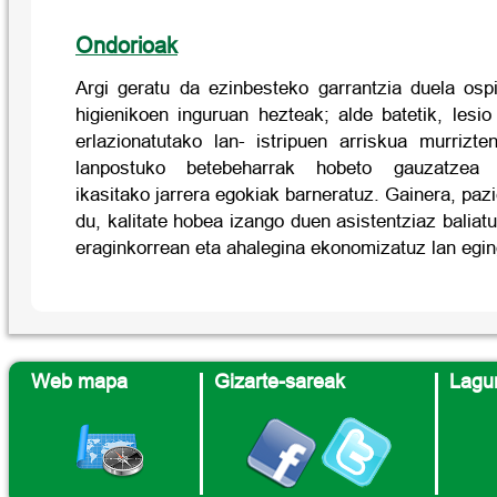
Ondorioak
Argi geratu da ezinbesteko garrantzia duela ospit
higienikoen inguruan hezteak; alde batetik, lesi
erlazionatutako lan- istripuen arriskua murrizte
lanpostuko betebeharrak hobeto gauzatzea a
ikasitako jarrera egokiak barneratuz. Gainera, paz
du, kalitate hobea izango duen asistentziaz baliat
eraginkorrean eta ahalegina ekonomizatuz lan egin
Web mapa
Gizarte-sareak
Lagun