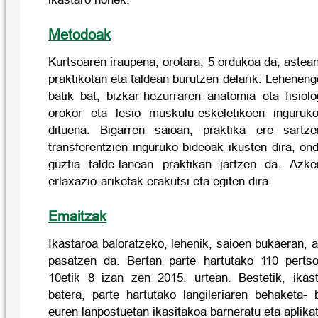
Metodoak
Kurtsoaren iraupena, orotara, 5 ordukoa da, astean
praktikotan eta taldean burutzen delarik. Leheneng
batik bat, bizkar-hezurraren anatomia eta fisiol
orokor eta lesio muskulu-eskeletikoen inguruk
dituena. Bigarren saioan, praktika ere sartz
transferentzien inguruko bideoak ikusten dira, ond
guztia talde-lanean praktikan jartzen da. Azk
erlaxazio-ariketak erakutsi eta egiten dira.
Emaitzak
Ikastaroa baloratzeko, lehenik, saioen bukaeran, 
pasatzen da. Bertan parte hartutako 110 pertso
10etik 8 izan zen 2015. urtean. Bestetik, ikas
batera, parte hartutako langileriaren behaketa- 
euren lanpostuetan ikasitakoa barneratu eta aplika