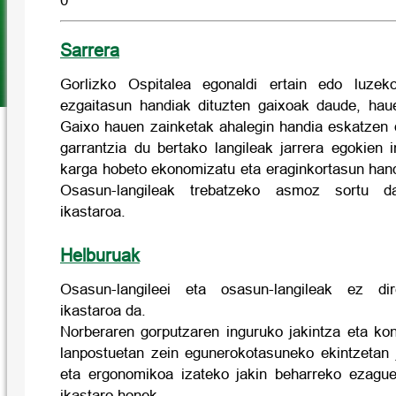
0
Sarrera
Gorlizko Ospitalea egonaldi ertain edo luzek
ezgaitasun handiak dituzten gaixoak daude, hau
Gaixo hauen zainketak ahalegin handia eskatzen d
garrantzia du bertako langileak jarrera egokien 
karga hobeto ekonomizatu eta eraginkortasun hand
Osasun-langileak trebatzeko asmoz sortu da
ikastaroa.
Helburuak
Osasun-langileei eta osasun-langileak ez di
ikastaroa da.
Norberaren gorputzaren inguruko jakintza eta kon
lanpostuetan zein egunerokotasuneko ekintzetan j
eta ergonomikoa izateko jakin beharreko ezagu
ikastaro honek.