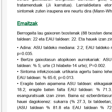
tratamenduak (Ji karratua). Larrialdietara eto
sintomek zuten iraupena ere neurtu dira (Mann-Wh
Emaitzak
Berrogeita lau gaixoren txostenak (88 txosten dene
taldean: 22 eta EAU taldean: 22. Eta hauek izan zi
• Adina: ASU taldeko mediana: 2.2; EAU taldeko m
p=0.035.
• Bertze gaixotasun atopikoen aurrekariak: AS
taldean: % 5; urte (3 hilabete-14 urte); P=0.002.
• Sintoma infekziosoak urtikaria agertu baino le
EAU taldean: % 65.6; p=0.013.
• Eragile baten aipamena ASU taldean: elikagai
18.2; eragile baten falta EAU taldean: % 71.3
esanguratsuak izan ziren. Baina ez ezberdintasun
hauei dagokienez: sukarra (% 27.3, bi taldeetan
(ASU taldean % 81.8 eta EAU taldean % 72,7