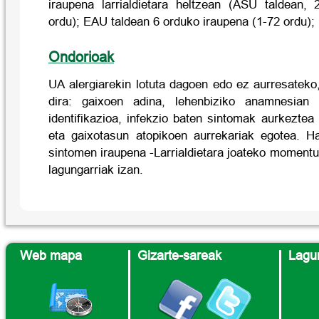
iraupena larrialdietara heltzean (ASU taldean,
ordu); EAU taldean 6 orduko iraupena (1-72 ordu); 
Ondorioak
UA alergiarekin lotuta dagoen edo ez aurresateko
dira: gaixoen adina, lehenbiziko anamnesian 
identifikazioa, infekzio baten sintomak aurkezte
eta gaixotasun atopikoen aurrekariak egotea. Ha
sintomen iraupena -Larrialdietara joateko momentu
lagungarriak izan.
Web mapa
Gizarte-sareak
Lagun