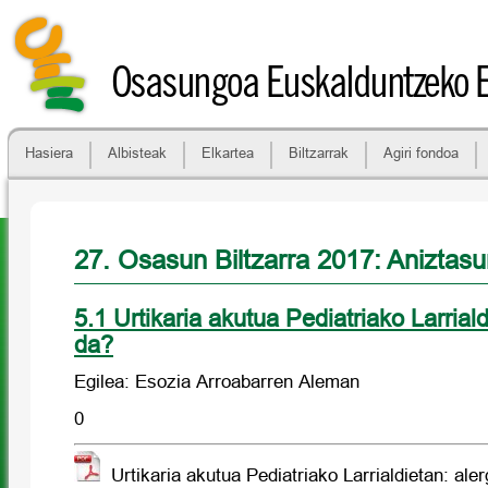
Osasungoa Euskalduntzeko 
Hasiera
Albisteak
Elkartea
Biltzarrak
Agiri fondoa
27. Osasun Biltzarra 2017: Anizta
5.1 Urtikaria akutua Pediatriako Larriald
da?
Egilea: Esozia Arroabarren Aleman
0
Urtikaria akutua Pediatriako Larrialdietan: aler