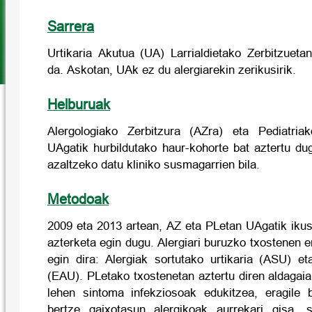
Sarrera
Urtikaria Akutua (UA) Larrialdietako Zerbitzueta
da. Askotan, UAk ez du alergiarekin zerikusirik.
Helburuak
Alergologiako Zerbitzura (AZra) eta Pediatriak
UAgatik hurbildutako haur-kohorte bat aztertu du
azaltzeko datu kliniko susmagarrien bila.
Metodoak
2009 eta 2013 artean, AZ eta PLetan UAgatik ikus
azterketa egin dugu. Alergiari buruzko txostenen e
egin dira: Alergiak sortutako urtikaria (ASU) et
(EAU). PLetako txostenetan aztertu diren aldagaiak
lehen sintoma infekziosoak edukitzea, eragile 
bertze gaixotasun alergikoak aurrekari gisa,