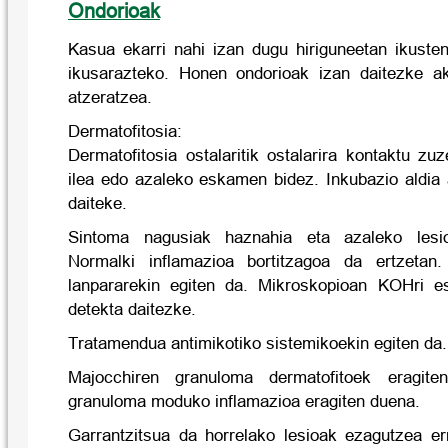
Ondorioak
Kasua ekarri nahi izan dugu hiriguneetan ikuste
ikusarazteko. Honen ondorioak izan daitezke a
atzeratzea.
Dermatofitosia:
Dermatofitosia ostalaritik ostalarira kontaktu zu
ilea edo azaleko eskamen bidez. Inkubazio aldia 
daiteke.
Sintoma nagusiak haznahia eta azaleko lesi
Normalki inflamazioa bortitzagoa da ertzetan
lanpararekin egiten da. Mikroskopioan KOHri es
detekta daitezke.
Tratamendua antimikotiko sistemikoekin egiten da.
Majocchiren granuloma dermatofitoek eragit
granuloma moduko inflamazioa eragiten duena.
Garrantzitsua da horrelako lesioak ezagutzea e