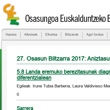
Osasungoa Euskalduntzeko 
Hasiera
Albisteak
Elkartea
Biltzarrak
Agiri fondoa
27. Osasun Biltzarra 2017: Anizta
5.8 Landa eremuko berezitasunak diag
diferentzialean
Egileak: Irune Tubia Barberia, Laura Valdivieso M
0
Sarrera