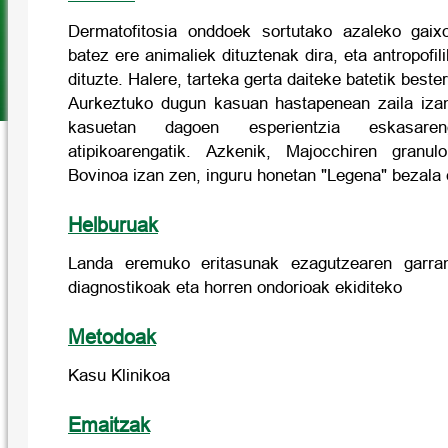
Dermatofitosia onddoek sortutako azaleko gaixo
batez ere animaliek dituztenak dira, eta antropofi
dituzte. Halere, tarteka gerta daiteke batetik beste
Aurkeztuko dugun kasuan hastapenean zaila izan
kasuetan dagoen esperientzia eskasaren
atipikoarengatik. Azkenik, Majocchiren granu
Bovinoa izan zen, inguru honetan "Legena" bezala
Helburuak
Landa eremuko eritasunak ezagutzearen garran
diagnostikoak eta horren ondorioak ekiditeko
Metodoak
Kasu Klinikoa
Emaitzak