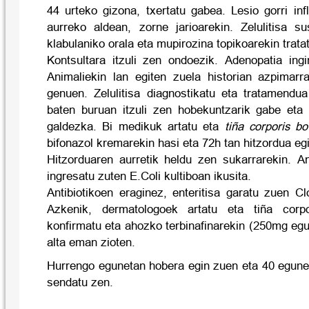
44 urteko gizona, txertatu gabea. Lesio gorri in
aurreko aldean, zorne jarioarekin. Zelulitisa s
klabulaniko orala eta mupirozina topikoarekin trata
Kontsultara itzuli zen ondoezik. Adenopatia in
Animaliekin lan egiten zuela historian azpimarra
genuen. Zelulitisa diagnostikatu eta tratamend
baten buruan itzuli zen hobekuntzarik gabe eta
galdezka. Bi medikuk artatu eta
tiña corporis bo
bifonazol kremarekin hasi eta 72h tan hitzordua eg
Hitzorduaren aurretik heldu zen sukarrarekin. An
ingresatu zuten E.Coli kultiboan ikusita.
Antibiotikoen eraginez, enteritisa garatu zuen Clo
Azkenik, dermatologoek artatu eta tiña corpo
konfirmatu eta ahozko terbinafinarekin (250mg egu
alta eman zioten.
Hurrengo egunetan hobera egin zuen eta 40 egune
sendatu zen.