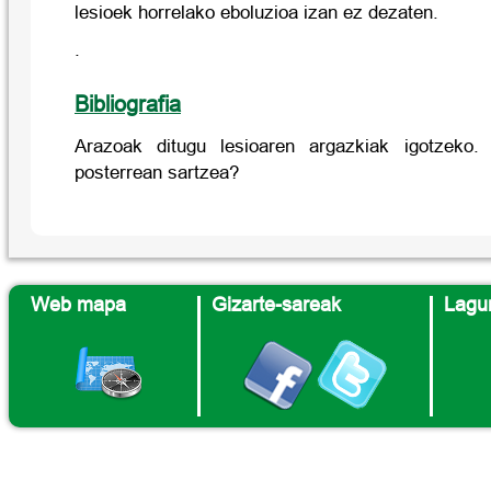
lesioek horrelako eboluzioa izan ez dezaten.
.
Bibliografia
Arazoak ditugu lesioaren argazkiak igotzeko.
posterrean sartzea?
Web mapa
Gizarte-sareak
Lagun