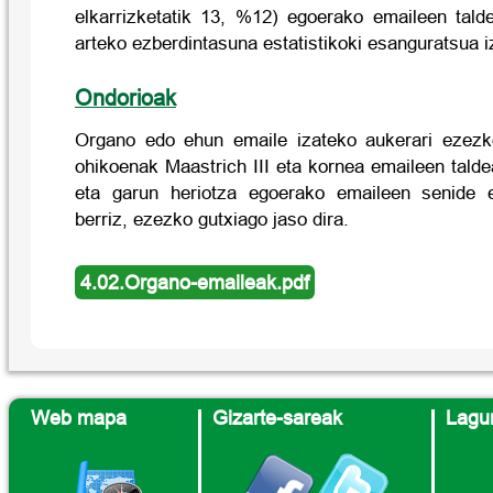
elkarrizketatik 13, %12) egoerako emaileen tald
arteko ezberdintasuna estatistikoki esanguratsua i
Ondorioak
Organo edo ehun emaile izateko aukerari ezezk
ohikoenak Maastrich III eta kornea emaileen taldea
eta garun heriotza egoerako emaileen senide 
berriz, ezezko gutxiago jaso dira.
4.02.Organo-emaileak.pdf
Web mapa
Gizarte-sareak
Lagun