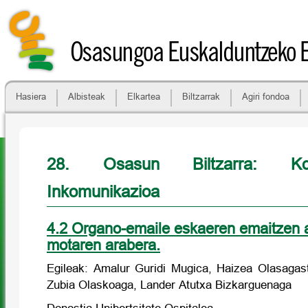
Osasungoa Euskalduntzeko 
Hasiera
Albisteak
Elkartea
Biltzarrak
Agiri fondoa
28. Osasun Biltzarra: Ko
Inkomunikazioa
4.2 Organo-emaile eskaeren emaitzen a
motaren arabera.
Egileak: Amalur Guridi Mugica, Haizea Olasagas
Zubia Olaskoaga, Lander Atutxa Bizkarguenaga