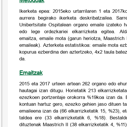
Metodoak
Ikerketa epea: 2015eko urtarrilaren 1 eta 2017
aurrera begirako ikerketa deskribatzailea. Sarre
Unibertsitate Ospitalean organo emaile izateko h
edo lege ordezkariei elkarrizketa egitea. Alda
emaitza, emaile mota (garun heriotza, Maastrich I
emaileak). Azterketa estatistikoa: emaile mota e
kopurua ezberdina den aztertzeko, 4x2 taula batez,
da.
Emaitzak
2015 eta 2017 urteen artean 262 organo edo ehun
hautagai izan ditugu. Horietatik 213 elkarrizketat
ezezkoen portzentaje orokorra %19koa izan da. 
kontuan hartuz gero, ezezko gehien jaso dituen ta
emaileena izan da (66 elkarrizketatik 15, %23), e
taldea ere (33 elkarrizketatik 6, %18). Bestal
dituztenak Maastrich II (38 elkarrizketatik 4, %11