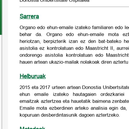
Donostia Unibertsitate Ospitalea
Sarrera
Organo edo ehun-emaile izateko familiaren edo l
behar da. Organo edo ehun-emaile mota ezbe
heriotzan, berpizterik izan ez den bat-bateko h
asistolia ez kontrolatuan edo Maastricht II, aurre
ondorengo asistolia kontrolatuan edo Maastricht
hauen artean ukazio-mailak nolakoak diren aztertu 
Helburuak
2015 eta 2017 urteen artean Donostia Unibertsita
ehun emaile izateko hautagaien ordezkariei e
emaitzak aztertzea eta hauetatik baimena zenbat
Emaile mota ezberdinen arteko analisia egin da
kopuruan desberdintasunik dagoen aztertzeko.