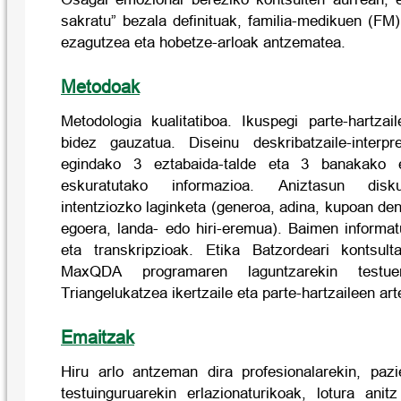
sakratu” bezala definituak, familia-medikuen (FM
ezagutzea eta hobetze-arloak antzematea.
Metodoak
Metodologia kualitatiboa. Ikuspegi parte-hartzai
bidez gauzatua. Diseinu deskribatzaile-interpr
egindako 3 eztabaida-talde eta 3 banakako el
eskuratutako informazioa. Aniztasun diskur
intentziozko laginketa (generoa, adina, kupoan den
egoera, landa- edo hiri-eremua). Baimen informa
eta transkripzioak. Etika Batzordeari kontsul
MaxQDA programaren laguntzarekin testuen
Triangelukatzea ikertzaile eta parte-hartzaileen art
Emaitzak
Hiru arlo antzeman dira profesionalarekin, paz
testuinguruarekin erlazionaturikoak, lotura ani