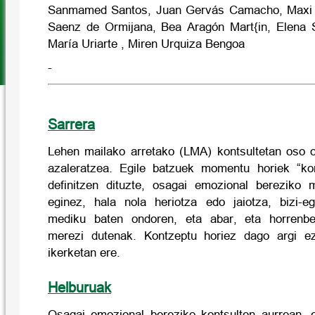
Sanmamed Santos, Juan Gervás Camacho, Maxi G
Saenz de Ormijana, Bea Aragón Mart{in, Elena 
María Uriarte , Miren Urquiza Bengoa
-
Sarrera
Lehen mailako arretako (LMA) kontsultetan oso 
azaleratzea. Egile batzuek momentu horiek “kon
definitzen dituzte, osagai emozional bereziko 
eginez, hala nola heriotza edo jaiotza, bizi-e
mediku baten ondoren, eta abar, eta horrenbe
merezi dutenak. Kontzeptu horiez dago argi ez
ikerketan ere.
Helburuak
Osagai emozional bereziko kontsulten aurrean, e