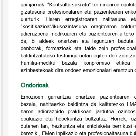
gainjarriak. “Kontsulta sakratu” terminoaren egokit
gizatasuna profesionalaren eta pazientearen enko
ulerturik. Haren erregistroaren zailtasuna e
“kosifikazioa”/ikusezintasuna eragitearen beld
adierazpena medikuaren eta pazientearen arteko
da, bi aldeek onartzen eta laguntzen badute.
denborak, formazioak eta talde zein profesiona
baldintzatutako testuinguruetan egiten den zaintza
Familia-mediku bezala konpromiso etikoa e
ezinbestekoak dira ondoez emozionalari erantzun 
Ondorioak
Emozioen garrantzia onartzea pazientearen o
bezala, nahitaezko baldintza da kalitatezko LM
haren adierazpide praktikoan jardutea ezinbest
ebaluazio eta hobekuntza bultzatuz. Horrek, o
dutenen lan, hezkuntza eta antolaketa berrikusi 
bereziki, FMen inplikazio eta profesionaltasuna bu