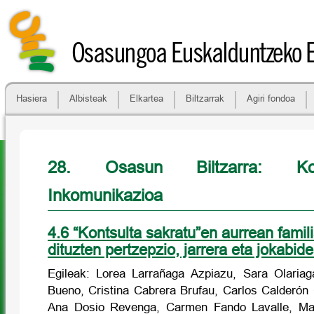
Osasungoa Euskalduntzeko 
Hasiera
Albisteak
Elkartea
Biltzarrak
Agiri fondoa
28. Osasun Biltzarra: Ko
Inkomunikazioa
4.6 “Kontsulta sakratu”en aurrean fami
dituzten pertzepzio, jarrera eta jokabid
Egileak: Lorea Larrañaga Azpiazu, Sara Olariag
Bueno, Cristina Cabrera Brufau, Carlos Calderón 
Ana Dosio Revenga, Carmen Fando Lavalle, Ma