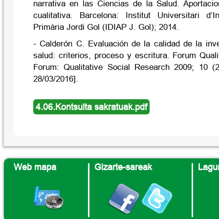
narrativa en las Ciencias de la Salud. Aportacio
cualitativa. Barcelona: Institut Universitari d’
Primària Jordi Gol (IDIAP J. Gol); 2014.
- Calderón C. Evaluación de la calidad de la inve
salud: criterios, proceso y escritura. Forum Quali
Forum: Qualitative Social Research 2009; 10 (2
28/03/2016].
4.06.Kontsulta sakratuak.pdf
Web mapa
Gizarte-sareak
Lagun