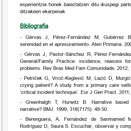
esperientzia honek baieztatzen ditu ikuspegi par
ditzakeen ekarpenak.
Bibliografia
- Gérvas J, Pérez-Fernández M, Gutiérrez B
serenidad en el apresuramiento. Aten Primaria. 200
- Gérvas J, Pastor-Sánchez R, Pérez-Fernández
General/Family Practice: incidence, reasons fo
problems. Rev Bras Med Fam Comunidade. 2012; 7
- Petriček G, Vrcić-Keglević M, Lazić D, Murgi
crying patient? A study from a primary care setti
‘critical incident technique’. Eur J Gen Pract. 2011;
- Greenhalgh T, Hurwitz B. Narrative based
narrative? BMJ. 1999; 318(7175): 48-50.
- Berenguera, A, Fernández de Sanmamed M
Rodríguez D, Saura S. Escuchar, observar y com