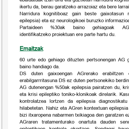
ikertu da, berau garatzeko arrazoiaz eta bere larra
Narridura kognitiboaz gain beste gaixotasun 
epilepsia) eta ez neurologikoei buruzko informazioa
Partaideen %30ak baino gehiagoak AGre
identifikatzeko proiektuan ere parte hartu du.
Emaitzak
60 urte edo gehiago dituzten pertsonengan AG 
baino handiago da.
DS duten gaixoengan AGrerako erabiltzen di
erabilgarrritasuna DS ez duten pertsonekiko berdin
AG dutenengan %50ak epilepsia pairatzen du, kri
eta krisi epileptiko toniko-klonikoak direlarik. 
kontrolatzea lortzen da epilepsia diagnostikat
hilabetetan. Nahiz eta AGren kontextuan epilepsi
bizi itxaropena nabarmen txikiagoa den garatzen e
AGraren tratamenturako onartuta dauden sen
epileptikoen kontrola okertzen. Sendagai hau