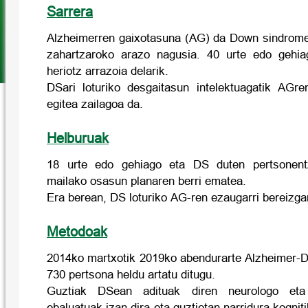
Sarrera
Alzheimerren gaixotasuna (AG) da Down sindrome
zahartzaroko arazo nagusia. 40 urte edo gehia
heriotz arrazoia delarik.
DSari loturiko desgaitasun intelektuagatik AGren
egitea zailagoa da.
Helburuak
18 urte edo gehiago eta DS duten pertsonentz
mailako osasun planaren berri ematea.
Era berean, DS loturiko AG-ren ezaugarri bereizga
Metodoak
2014ko martxotik 2019ko abendurarte Alzheimer-
730 pertsona heldu artatu ditugu.
Guztiak DSean adituak diren neurologo eta 
ebaluatuak izan dira eta guztietan narridura kogni