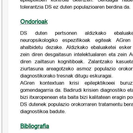
tolerantzia DS ez duten populazioaren berdina da.
Ondorioak
DS duten pertsonen aldizkako ebaluake
neuropsikologiko espezifikoak egiteak AGren 
ahalbidetu dezake. Aldizkako ebaluaketei esker
zein diren desgaitasun intelektualaren eta zein 
diren zailtasun kognitiboak. Zalantzako kasuet
ziurtasuna areagotzeko asmoz populazio orokorr
diagnostikorako tresnak ditugu eskuragai.
AGren kontextuan krisi epilepktikoeei buru
gomendagarria da. Badirudi krisien diagnostiko eta
bizi itxaropenean eta baita bizi kalitatean eragin p
DS dutenek populazio orokorraren tratamentu ber
diagnostikoa badute.
Bibliografia