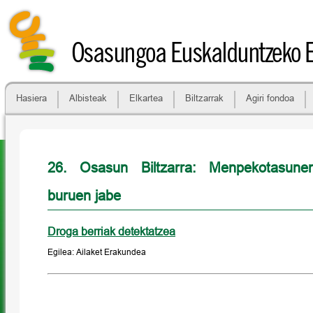
Osasungoa Euskalduntzeko 
Hasiera
Albisteak
Elkartea
Biltzarrak
Agiri fondoa
26. Osasun Biltzarra: Menpekotasunen
buruen jabe
Droga berriak detektatzea
Egilea: Ailaket Erakundea