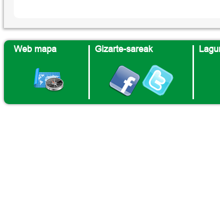
Web mapa
Gizarte-sareak
Lagun