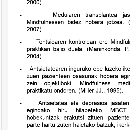
2000).
-
Medularen transplantea ja
Mindfulnessen bidez hobera jotzea. 
2007)
-
Tentsioaren kontrolean ere Mindful
praktikan balio duela. (Maninkonda, P
2004)
-
Antsietatearen inguruko epe luzeko ike
zuen pazienteen osasunak hobera egin 
zein objektiboki, Mindfulness med
praktikatu ondoren. (Miller JJ., 1995).
-
Antsietatea eta depresioa jasaten
egindako hiru hilabeteko MBCT
hobekuntzak erakutsi zituen pazient
parte hartu zuten haietako batzuk, ikerk