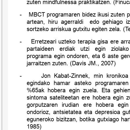
zuten mindfulnessa praktikatzen. (Finuc
-
MBCT programaren bidez ikusi zuten p
artean, hiru agerraldi
edo gehiago iz
sortzeko arriskua gutxitu egiten zela. (
-
Erretzeari uzteko terapia gisa ere arr
partaideen erdiak utzi egin ziol
programa egin ondoren, eta 6 aste ger
jarraitzen zuten. (Davis JM., 2007)
-
Jon Kabat-Zinnek, min kronikoa
egindako hamar asteko programaren
%65ak hobera egin zuela. Eta gehien
sintoma sateliteetan ere hobera egin 
gorputzaren irudian ere hobera egin
ondorioz, antsietatea eta depresioa gut
eguneroko bizitzan, botika gutxiago har
1985)