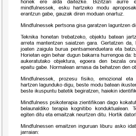
horiek ere alda daitezke. Bizitzari aurre 
mindfulnessek, esku hartzeko modu aproposak 
erantzun gabe, gauzak diren moduan onartuz.
Mindfulnessek pertsona gisa garatzen laguntzen di
Teknika honetan trebatzeko, objektu batean jart
arreta mantentzen saiatzen gara. Gertatzen da, b
joaten zaigula burua pentsamenduetara eta batz
Horietan egin behar dugun bakarra hurrengoa da: be
aukeratutako objektura, egoera den bezala ona
epaitu gabe. Normalean arnasa da behatzen den ob
Mindfulnessek, prozesu fisiko, emozional eta m
hartzen lagunduko digu, beste modu batean ikuste
beste ikuspuntu batetik begiratzen, haiekin identifi
Mindfulness psikoterapia zientifikoan dago kokatu
belaunaldiko terapia kognitibo konduktualean. 
egiten ditu eta emaitzak neurtzen ditu. Hortik datork
Mindfulnessen emaitzen inguruan liburu asko idat
jarraian: