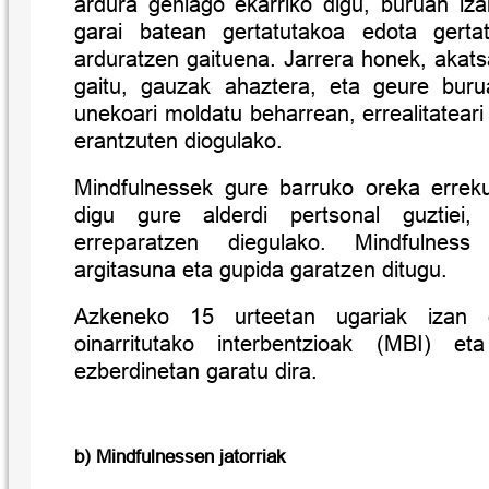
ardura gehiago ekarriko digu, buruan iz
garai batean gertatutakoa edota gert
arduratzen gaituena. Jarrera honek, akat
gaitu, gauzak ahaztera, eta geure buru
unekoari moldatu beharrean, errealitatea
erantzuten diogulako.
Mindfulnessek gure barruko oreka errek
digu gure alderdi pertsonal guztiei,
erreparatzen diegulako. Mindfulness 
argitasuna eta gupida garatzen ditugu.
Azkeneko 15 urteetan ugariak izan d
oinarritutako interbentzioak (MBI) eta
ezberdinetan garatu dira.
b) Mindfulnessen jatorriak