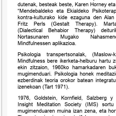
dutenak, besteak beste,
Karen Horney et
“Mendebaldeko eta Ekialdeko Psikotera
kontra-kulturako kide ezaguna den
Alan
Fritz Perls (Gestalt Therapy
).
Mart
(Dialectical Behabior Therapy) deitu
Nortasunaren Mugako Nahasmend
Mindfulnessen aplikazioa.
Psikologia transpertsonalak, (Maslow
Mindfulness bere ikerketa-helburu hartu z
ekin zitzaion, 1960ko hamarkadaren buk
mugimenduari. Psikologia honek meditazi
ezberdinak teoria orokor batean integrat
izenekoan
(Tart 1971).
1976,
Goldstein, Kornfield, Salzberg y
Insight Meditation Society (IMS) sortu
mugimenduaren muina izan zena, eta hor