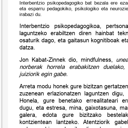
Interbentzio psikopedagogiko bat bezala ere ez
eta esparru pedagokiko, psikologiko eta neurozie
irabazi du.
Interbentzio psikopedagogikoa, pertson
laguntzeko erabiltzen diren hainbat tekn
osaturik dago, eta gaitasun kognitiboak et
datza.
Jon Kabat-Zinnek dio, mindfulness,
unean
norberak horrela erabakitzen duelako, 
juiziorik egin gabe.
Arreta modu honek gure bizitzan gertatze
zuzenean erlazionatzen laguntzen digu,
Honela, gure benetako errealitateari e
dugu, eta estresa, mina, gaixotasuna, ma
galera, edota gure bizitzako bestel
kontzientean lantzeko. Atentziorik gabe