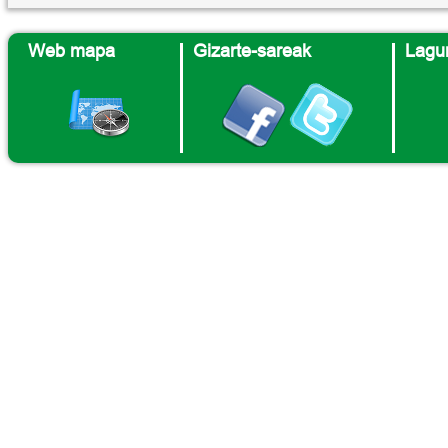
Web mapa
Gizarte-sareak
Lagun