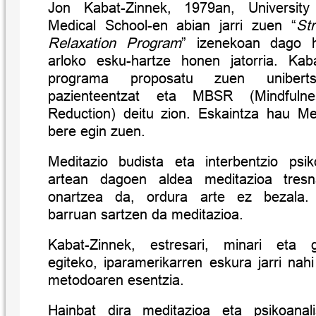
Jon Kabat-Zinn
ek, 1979an, University
Medical School-en abian jarri zuen “
St
Relaxation Program
” izenekoan dago he
arloko esku-hartze honen jatorria. Kab
programa proposatu zuen unibertsi
pazienteentzat eta
MBSR (Mindfuln
Reduction)
deitu zion. Eskaintza hau Me
bere egin zuen.
Meditazio budista eta interbentzio psi
artean dagoen aldea meditazioa tresn
onartzea da, ordura arte ez bezala. 
barruan sartzen da meditazioa.
Kabat-Zinnek, estresari, minari eta g
egiteko, iparamerikarren eskura jarri na
metodoaren esentzia.
Hainbat dira meditazioa eta psikoanali