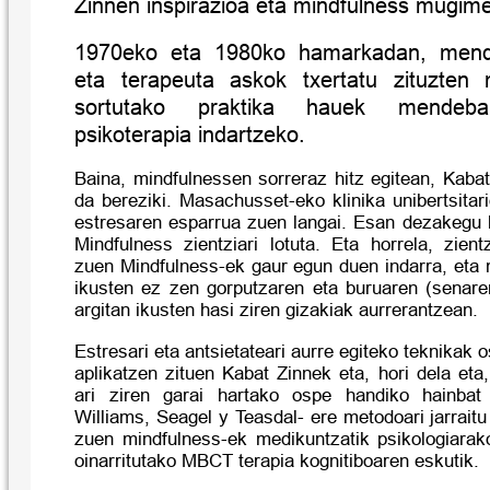
Zinnen inspirazioa eta mindfulness mugime
1970eko eta 1980ko hamarkadan, mende
eta terapeuta askok txertatu zituzten m
sortutako praktika hauek mendebal
psikoterapia indartzeko.
Baina, mindfulnessen sorreraz hitz egitean, Kaba
da bereziki. Masachusset-eko klinika unibertsitar
estresaren esparrua zuen langai. Esan dezakegu b
Mindfulness zientziari lotuta. Eta horrela, zien
zuen Mindfulness-ek gaur egun duen indarra, eta 
ikusten ez zen gorputzaren eta buruaren (senar
argitan ikusten hasi ziren gizakiak aurrerantzean.
Estresari eta antsietateari aurre egiteko teknikak
aplikatzen zituen Kabat Zinnek eta, hori dela eta
ari ziren garai hartako ospe handiko hainbat
Williams, Seagel y Teasdal- ere metodoari jarrait
zuen mindfulness-ek medikuntzatik psikologiarak
oinarritutako MBCT terapia kognitiboaren eskutik.