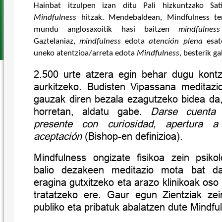
Hainbat itzulpen izan ditu Pali hizkuntzako Sat
Mindfulness
hitzak. Mendebaldean, Mindfulness ter
mundu anglosaxoitik hasi baitzen
mindfulness
Gaztelaniaz,
mindfulness
edota
atención plena
esate
uneko atentzioa/arreta edota
Mindfulness
, besterik ga
2.500 urte atzera egin behar dugu kontze
aurkitzeko. Budisten Vipassana meditazio
gauzak diren bezala ezagutzeko bidea da, 
horretan, aldatu gabe.
Darse cuenta 
presente con curiosidad, apertura a
aceptación
(Bishop-en definizioa)
.
Mindfulness ongizate fisikoa zein psiko
balio dezakeen meditazio mota bat da
eragina gutxitzeko eta arazo klinikoak os
tratatzeko ere. Gaur egun Zientziak ze
publiko eta pribatuk abalatzen dute Mindfu