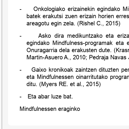
-
Onkologiako erizainekin egindako M
batek erakutsi zuen erizain horien erresi
areagotu egin zela. (Rishel C., 2015)
-
Asko dira medikuntzako eta eriza
egindako Mindfulness-programak eta 
Onuragarria dela erakusten dute. (Krasn
Martin-Asuero A., 2010; Pedraja Navas
-
Gaixo kronikoak zaintzen dituzten pe
eta Mindfulnessen oinarritutako progr
ditu. (Myers RE. et al., 2015)
-
Eta abar luze bat.
Mindfulnessen eraginko