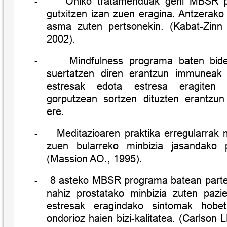
-
Ohiko tratamenduak gehi MBSR p
gutxitzen izan zuen eragina. Antzerako 
asma zuten pertsonekin. (Kabat-Zinn
2002).
-
Mindfulness programa baten bide
suertatzen diren erantzun immuneak g
estresak edota estresa eragiten 
gorputzean sortzen dituzten erantzu
ere.
-
Meditazioaren praktika erregularrak 
zuen bularreko minbizia jasandako 
(Massion AO., 1995).
-
8 asteko MBSR programa batean parte 
nahiz prostatako minbizia zuten pazi
estresak eragindako sintomak hobet
ondorioz haien bizi-kalitatea. (Carlson