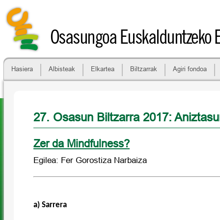
Osasungoa Euskalduntzeko 
Hasiera
Albisteak
Elkartea
Biltzarrak
Agiri fondoa
27. Osasun Biltzarra 2017: Anizta
Zer da Mindfulness?
Egilea: Fer Gorostiza Narbaiza
a) Sarrera