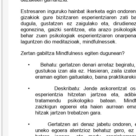
Estresaren inguruko hainbat ikerketa egin ondoren,
gizakiok gure bizitzaren esperientziaren zati b
dugula, gustatzen ez zaigulako eta, dirudiene
egonezina, gaizki sentitzea, eta arazo psikologi
behar zuen psikologiak esperientziaren onarpena
laguntzen dio meditazioak, mindfulnessek.
Zertan gabiltza Mindfulness egiten dugunean?
•
Behatu:
gertatzen denari arretaz begiratu,
gustukoa izan ala ez. Hasieran, zaila izat
eraman egiten gaituelako, baina praktikareki
•
Deskribatu:
Jende askorentzat oso
esperientzia hitzetan jartzea eta, adi
tratamendu psikologiko batean. Mindfu
zaizkigun egoerei eta haien aurrean ema
hitzak jartzen trebatzen gara.
•
Gertatzen ari denaz jabetu ondoren, 
uneko egoera atentzioz behatuz gero, ez 