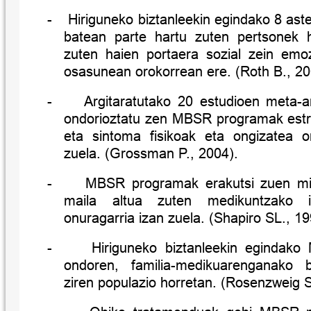
-
Hiriguneko biztanleekin egindako 8 a
batean parte hartu zuten pertsonek 
zuten haien portaera sozial zein emoz
osasunean orokorrean ere. (Roth B., 20
-
Argitaratutako 20 estudioen meta-a
ondorioztatu zen MBSR programak estre
eta sintoma fisikoak eta ongizatea 
zuela. (Grossman P., 2004).
-
MBSR programak erakutsi zuen min
maila altua zuten medikuntzako i
onuragarria izan zuela. (Shapiro SL., 19
-
Hiriguneko biztanleekin egindak
ondoren, familia-medikuarenganako b
ziren populazio horretan. (Rosenzweig 