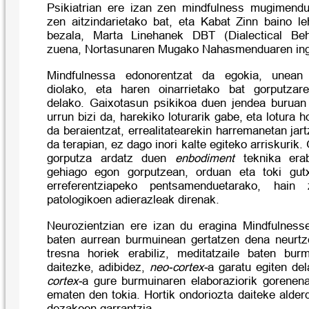
Psikiatrian ere izan zen mindfulness mugimendu
zen aitzindarietako bat, eta Kabat Zinn baino le
bezala,
Marta Linehanek DBT
(Dialectical Be
zuena, Nortasunaren Mugako Nahasmenduaren ing
Mindfulnessa edonorentzat da egokia, unean 
diolako, eta haren oinarrietako bat gorputzare
delako. Gaixotasun psikikoa duen jendea buruan 
urrun bizi da, harekiko loturarik gabe, eta lotura 
da beraientzat, errealitatearekin harremanetan ja
da terapian, ez dago inori kalte egiteko arriskurik.
gorputza ardatz duen
enbodiment
teknika erab
gehiago egon gorputzean, orduan eta toki gut
erreferentziapeko pentsamenduetarako, hain
patologikoen adierazleak direnak.
Neurozientzian ere izan du eragina Mindfulness
baten aurrean burmuinean gertatzen dena neurtz
tresna horiek erabiliz, meditatzaile baten bur
daitezke, adibidez,
neo-cortex-
a garatu egiten de
cortex-
a gure burmuinaren elaboraziorik gorenena
ematen den tokia. Hortik ondoriozta daiteke alde
dezakeen garrantzia.