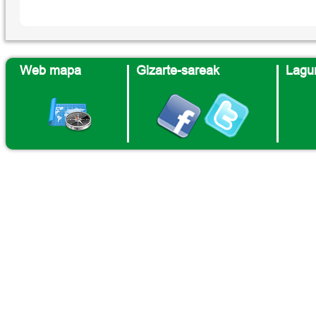
Web mapa
Gizarte-sareak
Lagun