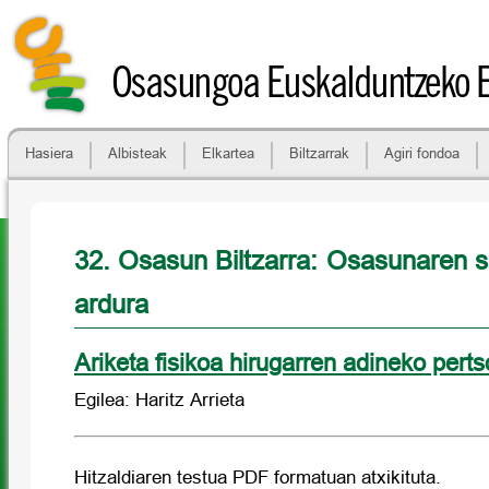
Osasungoa Euskalduntzeko 
Hasiera
Albisteak
Elkartea
Biltzarrak
Agiri fondoa
32. Osasun Biltzarra: Osasunaren 
ardura
Ariketa fisikoa hirugarren adineko pert
Egilea: Haritz Arrieta
Hitzaldiaren testua PDF formatuan atxikituta.