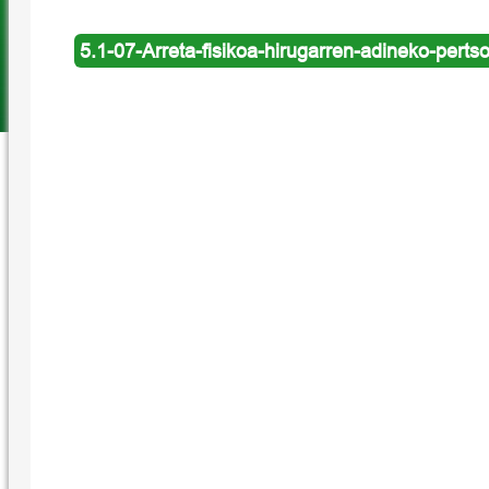
5.1-07-Arreta-fisikoa-hirugarren-adineko-perts