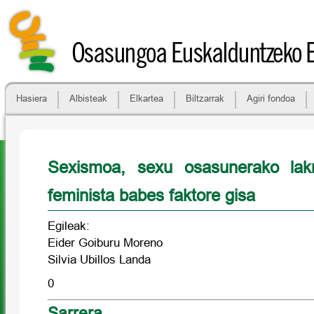
Osasungoa Euskalduntzeko 
Hasiera
Albisteak
Elkartea
Biltzarrak
Agiri fondoa
Sexismoa, sexu osasunerako lakr
feminista babes faktore gisa
Egileak:
Eider Goiburu Moreno
Silvia Ubillos Landa
0
Sarrera