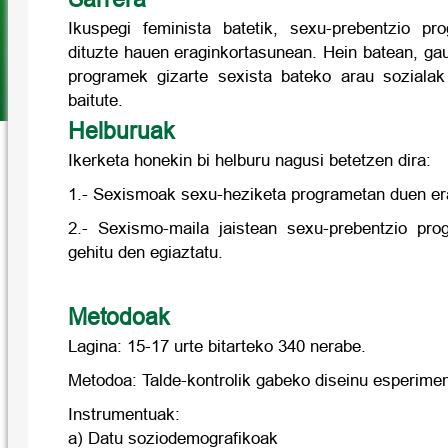
Ikuspegi feminista batetik, sexu-prebentzio p
dituzte hauen eraginkortasunean. Hein batean, ga
programek gizarte sexista bateko arau sozialak
baitute.
Helburuak
Ikerketa honekin bi helburu nagusi betetzen dira:
1.- Sexismoak sexu-heziketa programetan duen era
2.- Sexismo-maila jaistean sexu-prebentzio pro
gehitu den egiaztatu.
Metodoak
Lagina: 15-17 urte bitarteko 340 nerabe.
Metodoa: Talde-kontrolik gabeko diseinu esperimen
Instrumentuak:
a) Datu soziodemografikoak