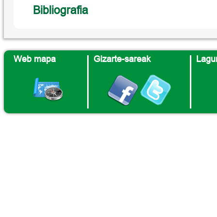
Bibliografia
Web mapa
Gizarte-sareak
Lagun