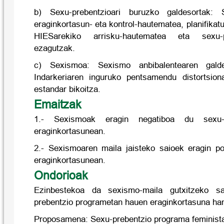
b) Sexu-prebentzioari buruzko galdesortak: S
eraginkortasun- eta kontrol-hautematea, planifikat
HIESarekiko arrisku-hautematea eta sexu-p
ezagutzak.
c) Sexismoa: Sexismo anbibalentearen gal
Indarkeriaren inguruko pentsamendu distortsion
estandar bikoitza.
Emaitzak
1.- Sexismoak eragin negatiboa du sexu-p
eraginkortasunean.
2.- Sexismoaren maila jaisteko saioek eragin p
eraginkortasunean.
Ondorioak
Ezinbestekoa da sexismo-maila gutxitzeko sa
prebentzio programetan hauen eraginkortasuna han
Proposamena: Sexu-prebentzio programa feminist