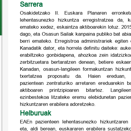
Sarrera
Osakidetzako II. Euskara Planaren erronketa
lehentasunezko hizkuntza erregistratzea da, ka
emateko xedez, eskaintza aktiboarekin lotuz. 201
dago, eta Osasun Sailak kanpaina publiko bat abi
berri emateko. Erregistroa administrariek egiten
Kanadatik dator, eta horrela definitu daiteke: auk
erabiltzeko gonbidapena, ahozkoa zein idatzizkoa
zerbitzuetara bertaratzen denean, betiere eskae
Kanadan, osasun-langileen formakuntzan hizkunt
txertatzea proposatu da. Haien ereduan, hi
pazientean zentraturiko arretaren ereduarekin b
aktiboaren printzipioaren bitartez. Langilee
ezinbestekoa litzateke eremu elebidunetan pazi
hizkuntzaren erabilera adoretzeko.
Helburuak
EAEn pazienteen lehentasunezko hizkuntzaren e
eta, aldi berean, euskararen erabilera sustatze