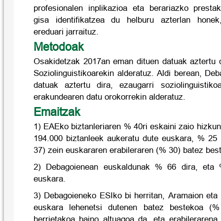
profesionalen inplikazioa eta berariazko prestak
gisa identifikatzea du helburu azterlan honek
ereduari jarraituz.
Metodoak
Osakidetzak 2017an eman dituen datuak aztertu d
Soziolinguistikoarekin alderatuz. Aldi berean, D
datuak aztertu dira, ezaugarri soziolinguistik
erakundearen datu orokorrekin alderatuz.
Emaitzak
1) EAEko biztanleriaren % 40ri eskaini zaio hizku
194.000 biztanleek aukeratu dute euskara, % 25
37) zein euskararen erabileraren (% 30) batez bes
2) Debagoienean euskaldunak % 66 dira, eta
euskara.
3) Debagoieneko ESIko bi herritan, Aramaion eta 
euskara lehenetsi dutenen batez bestekoa (
herrietakoa baino altuagoa da, eta erabilerarena