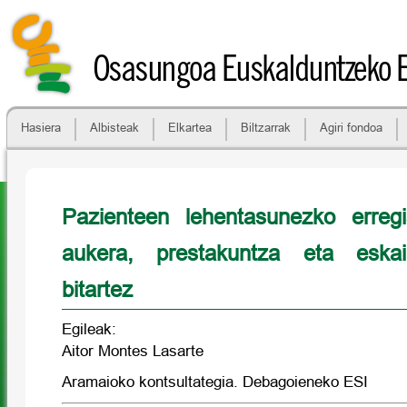
Osasungoa Euskalduntzeko 
Hasiera
Albisteak
Elkartea
Biltzarrak
Agiri fondoa
Pazienteen lehentasunezko erreg
aukera, prestakuntza eta eskai
bitartez
Egileak:
Aitor Montes Lasarte
Aramaioko kontsultategia. Debagoieneko ESI