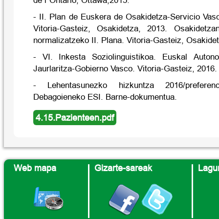
de l´Ontario, Ottawa,2015.
- II. Plan de Euskera de Osakidetza-Servicio Vas
Vitoria-Gasteiz, Osakidetza, 2013. Osakidetza
normalizatzeko II. Plana. Vitoria-Gasteiz, Osakide
- VI. Inkesta Soziolinguistikoa. Euskal Auto
Jaurlaritza-Gobierno Vasco. Vitoria-Gasteiz, 2016.
- Lehentasunezko hizkuntza 2016/preferenc
Debagoieneko ESI. Barne-dokumentua.
4.15.Pazienteen.pdf
Web mapa
Gizarte-sareak
Lagun