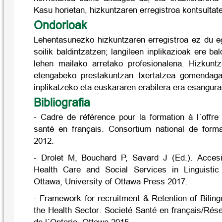
Kasu horietan, hizkuntzaren erregistroa kontsultat
Ondorioak
Lehentasunezko hizkuntzaren erregistroa ez du eg
soilik baldintzatzen; langileen inplikazioak ere ba
lehen mailako arretako profesionalena. Hizkunt
etengabeko prestakuntzan txertatzea gomendagarr
inplikatzeko eta euskararen erabilera era esangura
Bibliografia
- Cadre de référence pour la formation à l´offre
santé en français. Consortium national de form
2012.
- Drolet M, Bouchard P, Savard J (Ed.). Accesib
Health Care and Social Services in Linguistic
Ottawa, University of Ottawa Press 2017.
- Framework for recruitment & Retention of Bilin
the Health Sector. Societé Santé en français/Rés