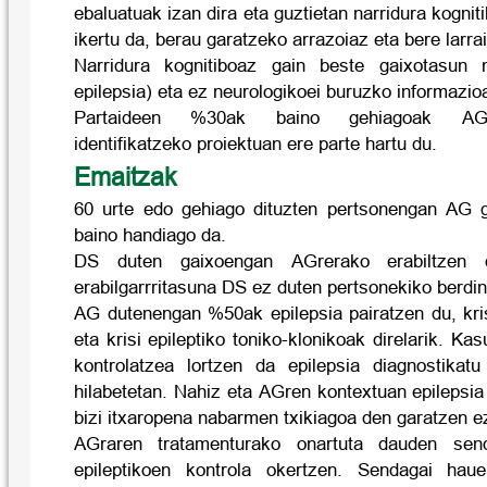
ebaluatuak izan dira eta guztietan narridura kogni
ikertu da, berau garatzeko arrazoiaz eta bere larra
Narridura kognitiboaz gain beste gaixotasun 
epilepsia) eta ez neurologikoei buruzko informazioa
Partaideen %30ak baino gehiagoak AGre
identifikatzeko proiektuan ere parte hartu du.
Emaitzak
60 urte edo gehiago dituzten pertsonengan AG 
baino handiago da.
DS duten gaixoengan AGrerako erabiltzen di
erabilgarrritasuna DS ez duten pertsonekiko berdin
AG dutenengan %50ak epilepsia pairatzen du, kri
eta krisi epileptiko toniko-klonikoak direlarik. 
kontrolatzea lortzen da epilepsia diagnostikat
hilabetetan. Nahiz eta AGren kontextuan epilepsi
bizi itxaropena nabarmen txikiagoa den garatzen e
AGraren tratamenturako onartuta dauden sen
epileptikoen kontrola okertzen. Sendagai hau