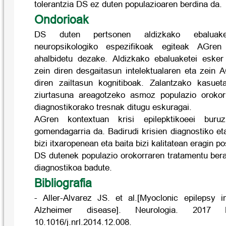
tolerantzia DS ez duten populazioaren berdina da.
Ondorioak
DS duten pertsonen aldizkako ebaluake
neuropsikologiko espezifikoak egiteak AGren 
ahalbidetu dezake. Aldizkako ebaluaketei esker
zein diren desgaitasun intelektualaren eta zein 
diren zailtasun kognitiboak. Zalantzako kasuet
ziurtasuna areagotzeko asmoz populazio orokorr
diagnostikorako tresnak ditugu eskuragai.
AGren kontextuan krisi epilepktikoeei buru
gomendagarria da. Badirudi krisien diagnostiko eta
bizi itxaropenean eta baita bizi kalitatean eragin p
DS dutenek populazio orokorraren tratamentu ber
diagnostikoa badute.
Bibliografia
- Aller-Alvarez JS. et al.[Myoclonic epileps
Alzheimer disease]. Neurologia. 2017 Ma
10.1016/j.nrl.2014.12.008.