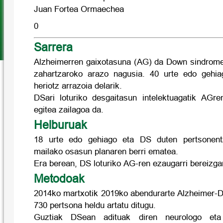
Juan Fortea Ormaechea
0
Sarrera
Alzheimerren gaixotasuna (AG) da Down sindrome
zahartzaroko arazo nagusia. 40 urte edo gehia
heriotz arrazoia delarik.
DSari loturiko desgaitasun intelektuagatik AGren
egitea zailagoa da.
Helburuak
18 urte edo gehiago eta DS duten pertsonentz
mailako osasun planaren berri ematea.
Era berean, DS loturiko AG-ren ezaugarri bereizga
Metodoak
2014ko martxotik 2019ko abendurarte Alzheimer-
730 pertsona heldu artatu ditugu.
Guztiak DSean adituak diren neurologo eta 