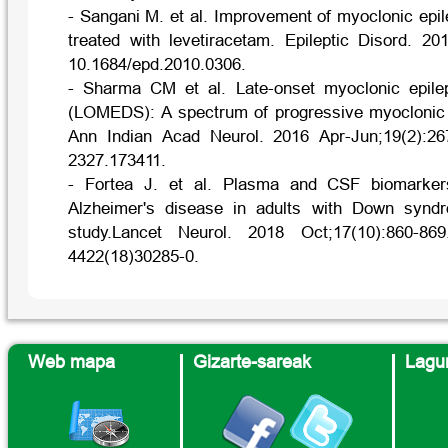
- Sangani M. et al. Improvement of myoclonic ep
treated with levetiracetam. Epileptic Disord. 20
10.1684/epd.2010.0306.
- Sharma CM et al. Late-onset myoclonic epil
(LOMEDS): A spectrum of progressive myoclonic 
Ann Indian Acad Neurol. 2016 Apr-Jun;19(2):267
2327.173411.
- Fortea J. et al. Plasma and CSF biomarkers
Alzheimer's disease in adults with Down syndr
study.Lancet Neurol. 2018 Oct;17(10):860-869
4422(18)30285-0.
Web mapa
Gizarte-sareak
Lagun