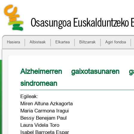
Osasungoa Euskalduntzeko 
Hasiera
Albisteak
Elkartea
Biltzarrak
Agiri fondoa
Alzheimerren gaixotasunaren g
sindromean
Egileak:
Miren Altuna Azkagorta
Maria Carmona Iragui
Bessy Benejam Paul
Laura Videla Toro
Isabel Barroeta Espar