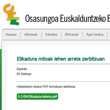
Osasungoa Euskalduntzeko 
Hasiera
Albisteak
Elkartea
Biltzarrak
Agiri fondoa
Elikadura mitoak lehen arreta zerbitzuan
Egileak:
Eli Gallego
Hitzaldiaren testua PDF formatuan atxikituta.
5.2-08-Elikadura-tailerra.pdf