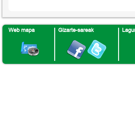
Web mapa
Gizarte-sareak
Lagun