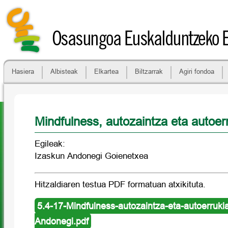
Osasungoa Euskalduntzeko 
Hasiera
Albisteak
Elkartea
Biltzarrak
Agiri fondoa
Mindfulness, autozaintza eta autoer
Egileak:
Izaskun Andonegi Goienetxea
Hitzaldiaren testua PDF formatuan atxikituta.
5.4-17-Mindfulness-autozaintza-eta-autoerruki
Andonegi.pdf