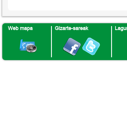
Web mapa
Gizarte-sareak
Lagun