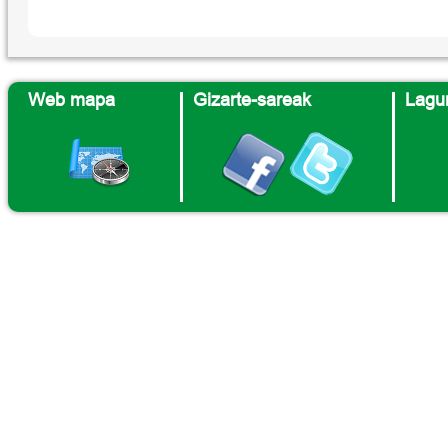
Web mapa
Gizarte-sareak
Lagun