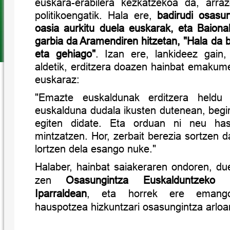
euskara-erabilera kezkatzekoa da, arrazo
politikoengatik. Hala ere,
badirudi osasun
oasia aurkitu duela euskarak, eta Baiona
garbia da Aramendiren hitzetan, "Hala da b
eta gehiago"
. Izan ere, lankideez gain
aldetik, erditzera doazen hainbat emakum
euskaraz:
"Emazte euskaldunak erditzera heldu 
euskalduna dudala ikusten dutenean, begi
egiten didate. Eta orduan ni neu has
mintzatzen. Hor, zerbait berezia sortzen d
lortzen dela esango nuke."
Halaber, hainbat saiakeraren ondoren, due
zen
Osasungintza Euskalduntzeko
Iparraldean
, eta horrek ere emango
hauspotzea hizkuntzari osasungintza arloa