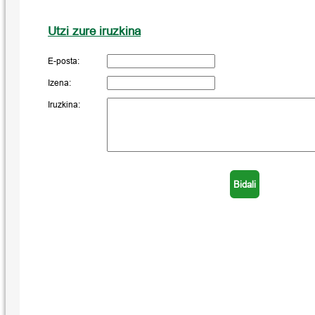
Utzi zure iruzkina
E-posta:
Izena:
Iruzkina: