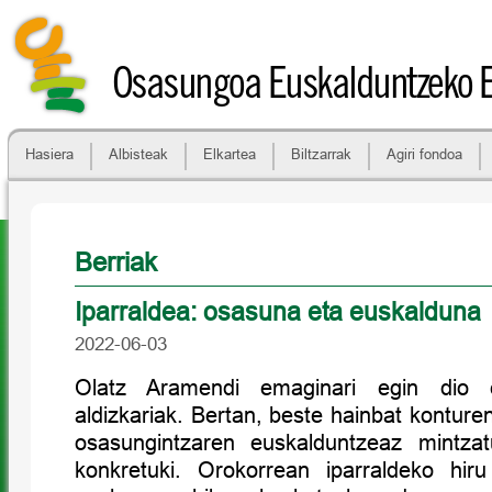
Osasungoa Euskalduntzeko 
Hasiera
Albisteak
Elkartea
Biltzarrak
Agiri fondoa
Berriak
Iparraldea: osasuna eta euskalduna
2022-06-03
Olatz Aramendi emaginari egin dio e
aldizkariak. Bertan, beste hainbat konture
osasungintzaren euskalduntzeaz mintzat
konkretuki. Orokorrean iparraldeko hiru