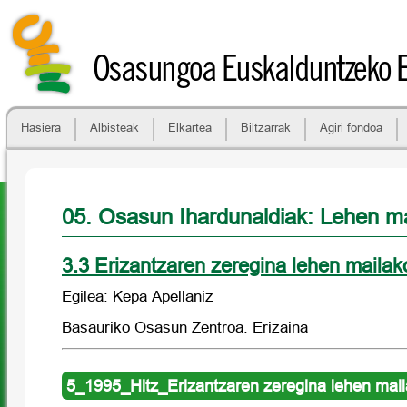
Osasungoa Euskalduntzeko 
Hasiera
Albisteak
Elkartea
Biltzarrak
Agiri fondoa
05. Osasun Ihardunaldiak: Lehen ma
3.3 Erizantzaren zeregina lehen mailak
Egilea: Kepa Apellaniz
Basauriko Osasun Zentroa. Erizaina
5_1995_Hitz_Erizantzaren zeregina lehen maila