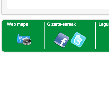
Web mapa
Gizarte-sareak
Lagun