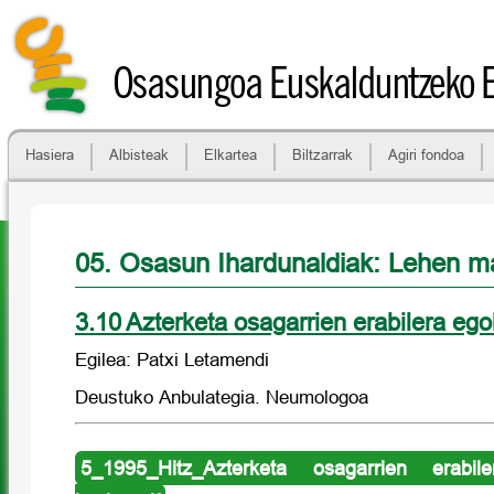
Osasungoa Euskalduntzeko 
Hasiera
Albisteak
Elkartea
Biltzarrak
Agiri fondoa
05. Osasun Ihardunaldiak: Lehen ma
3.10 Azterketa osagarrien erabilera ego
Egilea: Patxi Letamendi
Deustuko Anbulategia. Neumologoa
5_1995_Hitz_Azterketa osagarrien erabil