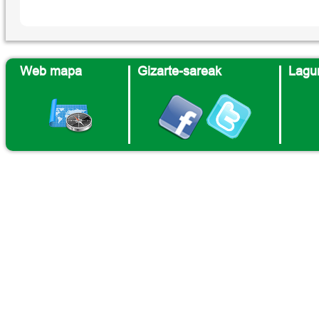
Web mapa
Gizarte-sareak
Lagun