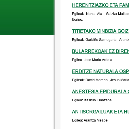
HERENTZIAZKO ETA FAMI
Egileak: Nahia Aia , Gaizka Mallab
Ibañez
TITIETAKO MINBIZIA G
Egileak: Garbiñe Sarriugarte , Arant
BULARREKOAK EZ DIR
Egilea: Jose Maria Arrieta
ERDITZE NATURALA OSP
Egileak: David Moreno , Jesus Mari
ANESTESIA EPIDURALA 
Egilea: Izaskun Emazabel
ANTISORGAILUAK ETA 
Egilea: Arantza Meabe