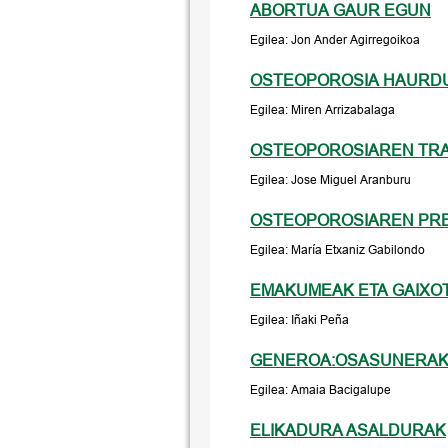
ABORTUA GAUR EGUN
Egilea: Jon Ander Agirregoikoa
OSTEOPOROSIA HAURDU
Egilea: Miren Arrizabalaga
OSTEOPOROSIAREN TR
Egilea: Jose Miguel Aranburu
OSTEOPOROSIAREN PR
Egilea: María Etxaniz Gabilondo
EMAKUMEAK ETA GAIXO
Egilea: Iñaki Peña
GENEROA:OSASUNERAK
Egilea: Amaia Bacigalupe
ELIKADURA ASALDURAK