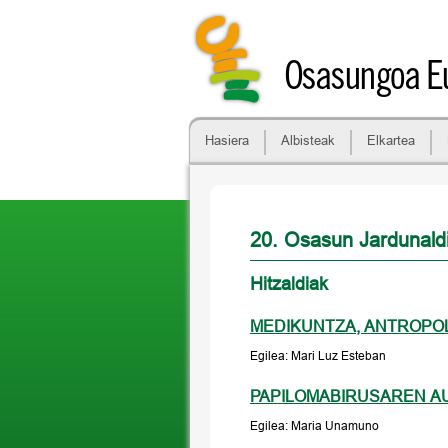
Osasungoa Eu
Hasiera
Albisteak
Elkartea
20. Osasun Jardunal
Hitzaldiak
MEDIKUNTZA, ANTROPOL
Egilea: Mari Luz Esteban
PAPILOMABIRUSAREN A
Egilea: Maria Unamuno