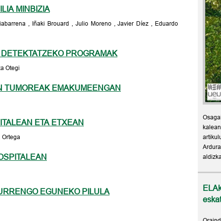
LIA MINBIZIA
iabarrena , Iñaki Brouard , Julio Moreno , Javier Díez , Eduardo
OIZ DETEKTATZEKO PROGRAMAK
za Otegi
EN TUMOREAK EMAKUMEENGAN
Osagai
ITALEAN ETA ETXEAN
kalean
a Ortega
artikul
Ardura
OSPITALEAN
aldizk
ELAk
HURRENGO EGUNEKO PILULA
eskat
Oraind