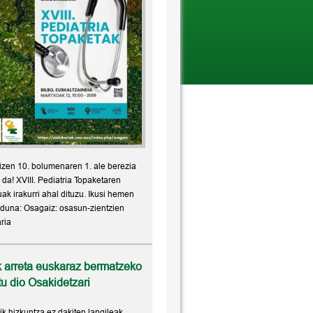
zen 10. bolumenaren 1. ale berezia
 da! XVIII. Pediatria Topaketaren
uak irakurri ahal dituzu. Ikusi hemen
duna: Osagaiz: osasun-zientzien
aria
 arreta euskaraz bermatzeko
u dio Osakidetzari
ik hizkuntza ez dakiten langileak