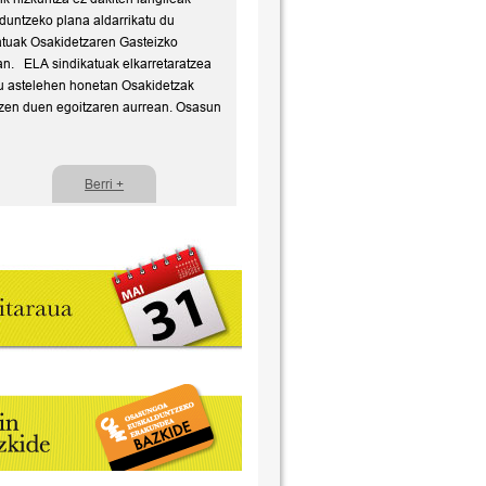
duntzeko plana aldarrikatu du
atuak Osakidetzaren Gasteizko
an. ELA sindikatuak elkarretaratzea
u astelehen honetan Osakidetzak
zen duen egoitzaren aurrean. Osasun
Berri +