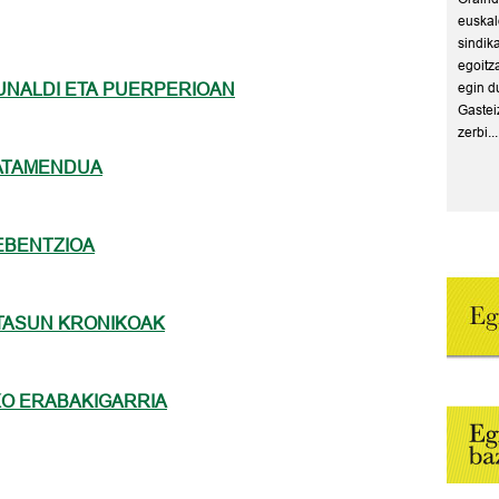
euskal
sindik
egoitz
NALDI ETA PUERPERIOAN
egin d
Gastei
zerbi...
ATAMENDUA
EBENTZIOA
TASUN KRONIKOAK
O ERABAKIGARRIA