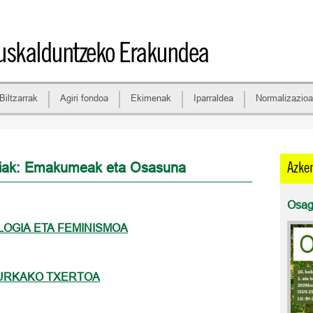
skalduntzeko Erakundea
Biltzarrak
Agiri fondoa
Ekimenak
Iparraldea
Normalizazioa
diak: Emakumeak eta Osasuna
Azke
Osaga
OGIA ETA FEMINISMOA
URKAKO TXERTOA