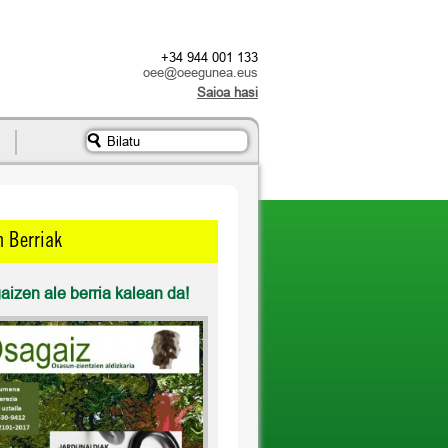
+34 944 001 133
oee@oeegunea.eus
Saioa hasi
n Berriak
izen ale berria kalean da!