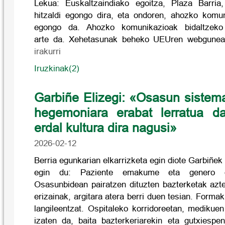
Lekua: Euskaltzaindiako egoitza, Plaza Barria,
hitzaldi egongo dira, eta ondoren, ahozko komun
egongo da. Ahozko komunikazioak bidaltzeko
arte da. Xehetasunak beheko UEUren webgune
irakurri
Iruzkinak(2)
Garbiñe Elizegi: «Osasun sistem
hegemoniara erabat lerratua d
erdal kultura dira nagusi»
2026-02-12
Berria egunkarian elkarrizketa egin diote Garbiñek 
egin du: Paziente emakume eta genero di
Osasunbidean pairatzen dituzten bazterketak azte
erizainak, argitara atera berri duen tesian. Form
langileentzat. Ospitaleko korridoreetan, medikuen
izaten da, baita bazterkeriarekin eta gutxiespe