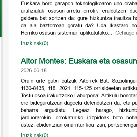
Euskara bere garapen teknologikoaren une eraba
artifizialak osasun-arreta errotik eraldatzen du
galdera bat sortzen da: gure hizkuntza iraultza 
da ala bazterrean geratu da? Uda Ikastaro ho
Herriko osasun-sistemari aplikatutako...
Gehiago i
Iruzkinak(0)
Aitor Montes: Euskara eta osasu
2026-06-18
Orain urte gutxi batzuk Aitorrek Bat: Soziolingu
1130-8435, 118, 2021, 115-125 orrialdeetan artikk
Testu osoa irakurtzeko Laburpena: Artikulu honet
ere bidegurutzean dagoela defendatzen da, eta p
beharra argudiatu. Legeaz harago, hizkuntz
jarduerarekin lerrokaturiko irizpideak bete beh
ustez: ebidentzian oinarriturikoa izan, pertsoneng
Iruzkinak(0)