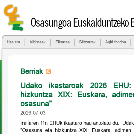
Osasungoa Euskalduntzeko 
Hasiera
Albisteak
Elkartea
Biltzarrak
Agiri fondoa
Berriak
Udako ikastaroak 2026 EHU:
hizkuntza XIX: Euskara, adimen 
osasuna"
2026-07-03
Irailaren 11n EHUk ikastaro hau antolatu du: Uda
"Osasuna eta hizkuntza XIX: Euskara, adimen ar