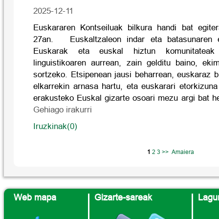
2025-12-11
Euskararen Kontseiluak bilkura handi bat egite
27an. Euskaltzaleon indar eta batasunaren er
Euskarak eta euskal hiztun komunitateak 
linguistikoaren aurrean, zain gelditu baino, eki
sortzeko. Etsipenean jausi beharrean, euskaraz bi
elkarrekin arnasa hartu, eta euskarari etorkizun
erakusteko Euskal gizarte osoari mezu argi bat h
Gehiago irakurri
Iruzkinak(0)
1
2
3
>>
Amaiera
Web mapa
Gizarte-sareak
Lagun