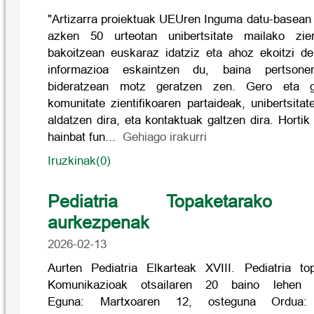
"Artizarra proiektuak UEUren Inguma datu-basean
azken 50 urteotan unibertsitate mailako zien
bakoitzean euskaraz idatziz eta ahoz ekoitzi de
informazioa eskaintzen du, baina pertson
bideratzean motz geratzen zen. Gero eta g
komunitate zientifikoaren partaideak, unibertsita
aldatzen dira, eta kontaktuak galtzen dira. Hortik
hainbat fun...
Gehiago irakurri
Iruzkinak(0)
Pediatria Topaketarako k
aurkezpenak
2026-02-13
Aurten Pediatria Elkarteak XVIII. Pediatria to
Komunikazioak otsailaren 20 baino lehen 
Eguna: Martxoaren 12, osteguna Ordua: 1