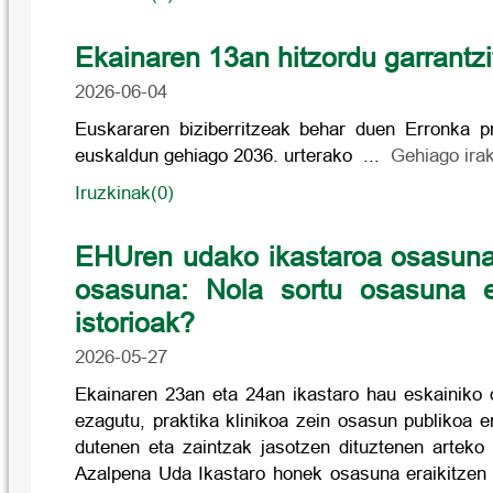
Ekainaren 13an hitzordu garrantz
2026-06-04
Euskararen biziberritzeak behar duen Erronka p
euskaldun gehiago 2036. urterako ...
Gehiago irak
Iruzkinak(0)
EHUren udako ikastaroa osasunaz
osasuna: Nola sortu osasuna e
istorioak?
2026-05-27
Ekainaren 23an eta 24an ikastaro hau eskainiko d
ezagutu, praktika klinikoa zein osasun publikoa e
dutenen eta zaintzak jasotzen dituztenen artek
Azalpena Uda Ikastaro honek osasuna eraikitzen 