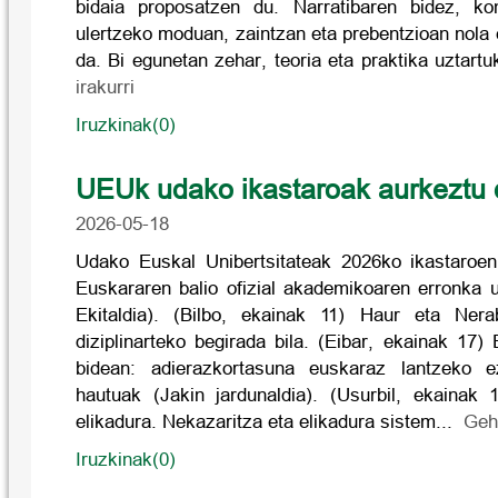
bidaia proposatzen du. Narratibaren bidez, ko
ulertzeko moduan, zaintzan eta prebentzioan nola 
da. Bi egunetan zehar, teoria eta praktika uztar
irakurri
Iruzkinak(0)
UEUk udako ikastaroak aurkeztu 
2026-05-18
Udako Euskal Unibertsitateak 2026ko ikastaroen
Euskararen balio ofizial akademikoaren erronka u
Ekitaldia). (Bilbo, ekainak 11) Haur eta Ner
diziplinarteko begirada bila. (Eibar, ekainak 17
bidean: adierazkortasuna euskaraz lantzeko e
hautuak (Jakin jardunaldia). (Usurbil, ekainak 
elikadura. Nekazaritza eta elikadura sistem...
Gehi
Iruzkinak(0)