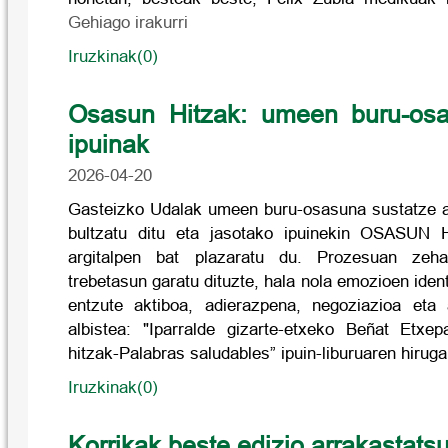
Gehiago irakurri
Iruzkinak(0)
Osasun Hitzak: umeen buru-osa
ipuinak
2026-04-20
Gasteizko Udalak umeen buru-osasuna sustatze al
bultzatu ditu eta jasotako ipuinekin OSASUN 
argitalpen bat plazaratu du. Prozesuan zeh
trebetasun garatu dituzte, hala nola emozioen iden
entzute aktiboa, adierazpena, negoziazioa et
albistea: "Iparralde gizarte-etxeko Beñat Etxe
hitzak-Palabras saludables” ipuin-liburuaren hirug
Iruzkinak(0)
Korrikak beste edizio arrakastats