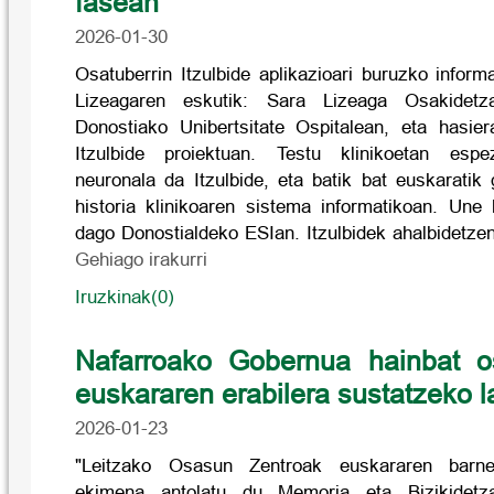
fasean
2026-01-30
Osatuberrin Itzulbide aplikazioari buruzko infor
Lizeagaren eskutik: Sara Lizeaga Osakidetz
Donostiako Unibertsitate Ospitalean, eta hasiera
Itzulbide proiektuan. Testu klinikoetan espezi
neuronala da Itzulbide, eta batik bat euskaratik 
historia klinikoaren sistema informatikoan. Une 
dago Donostialdeko ESIan. Itzulbidek ahalbidetzen 
Gehiago irakurri
Iruzkinak(0)
Nafarroako Gobernua hainbat o
euskararen erabilera sustatzeko l
2026-01-23
"Leitzako Osasun Zentroak euskararen barne
ekimena antolatu du Memoria eta Bizikidetz