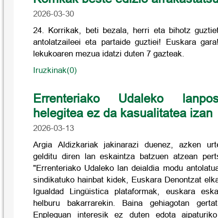
2026-03-30
24. Korrikak, beti bezala, herri eta bihotz guzti
antolatzaileei eta partaide guztiei! Euskara gar
lekukoaren mezua idatzi duten 7 gazteak.
Iruzkinak(0)
Errenteriako Udaleko lanpo
helegitea ez da kasualitatea izan
2026-03-13
Argia Aldizkariak jakinarazi duenez, azken urt
gelditu diren lan eskaintza batzuen atzean per
"Errenteriako Udaleko lan deialdia modu antola
sindikatuko hainbat kidek, Euskara Denontzat elk
Igualdad Lingüistica plataformak, euskara esk
helburu bakarrarekin. Baina gehiagotan gerta
Enpleguan interesik ez duten edota aipaturiko 