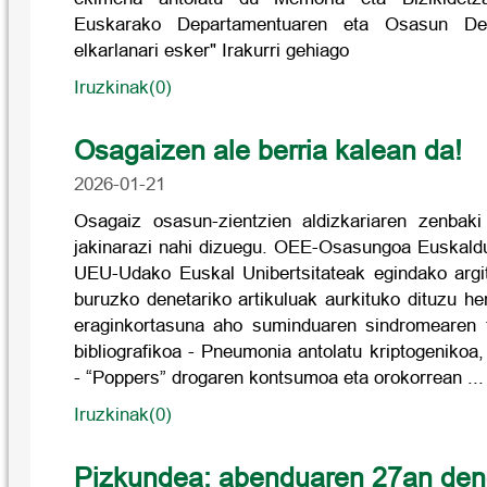
Euskarako Departamentuaren eta Osasun Dep
elkarlanari esker" Irakurri gehiago
Iruzkinak(0)
Osagaizen ale berria kalean da!
2026-01-21
Osagaiz osasun-zientzien aldizkariaren zenbaki
jakinarazi nahi dizuegu. OEE-Osasungoa Euskald
UEU-Udako Euskal Unibertsitateak egindako argi
buruzko denetariko artikuluak aurkituko dituzu 
eraginkortasuna aho suminduaren sindromearen t
bibliografikoa - Pneumonia antolatu kriptogenikoa,
- “Poppers” drogaren kontsumoa eta orokorrean ..
Iruzkinak(0)
Pizkundea: abenduaren 27an den