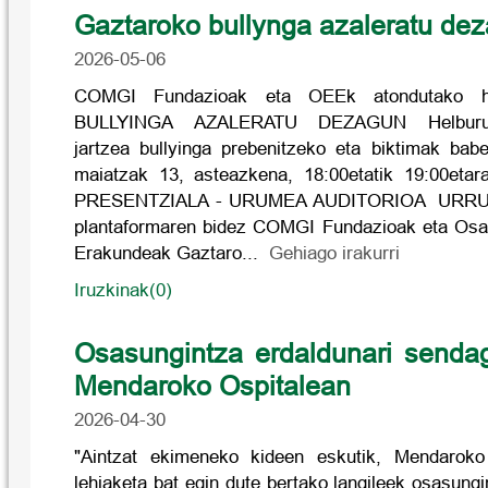
Gaztaroko bullynga azaleratu de
2026-05-06
COMGI Fundazioak eta OEEk atondutako h
BULLYINGA AZALERATU DEZAGUN Helburua:
jartzea bullyinga prebenitzeko eta biktimak bab
maiatzak 13, asteazkena, 18:00etatik 19:00etar
PRESENTZIALA - URUMEA AUDITORIOA URRU
plantaformaren bidez COMGI Fundazioak eta Os
Erakundeak Gaztaro...
Gehiago irakurri
Iruzkinak(0)
Osasungintza erdaldunari senda
Mendaroko Ospitalean
2026-04-30
"Aintzat ekimeneko kideen eskutik, Mendaroko
lehiaketa bat egin dute bertako langileek osasung