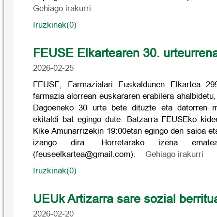
Gehiago irakurri
Iruzkinak(0)
FEUSE Elkartearen 30. urteurrena
2026-02-25
FEUSE, Farmazialari Euskaldunen Elkartea 299
farmazia alorrean euskararen erabilera ahalbidetu,
Dagoeneko 30 urte bete dituzte eta datorren ma
ekitaldi bat egingo dute. Batzarra FEUSEko kide
Kike Amunarrizekin 19:00etan egingo den saioa et
izango dira. Horretarako izena emate
(feuseelkartea@gmail.com).
Gehiago irakurri
Iruzkinak(0)
UEUk Artizarra sare sozial berritu
2026-02-20