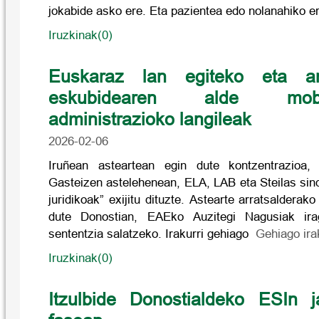
jokabide asko ere. Eta pazientea edo nolanahiko e
Iruzkinak(0)
Euskaraz lan egiteko eta ar
eskubidearen alde mobi
administrazioko langileak
2026-02-06
Iruñean asteartean egin dute kontzentrazioa,
Gasteizen astelehenean, ELA, LAB eta Steilas sin
juridikoak” exijitu dituzte. Astearte arratsalderako
dute Donostian, EAEko Auzitegi Nagusiak ir
sententzia salatzeko. Irakurri gehiago
Gehiago ira
Iruzkinak(0)
Itzulbide Donostialdeko ESIn ja