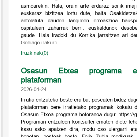
asmoarekin. Hala, orain arte erdaraz soilik imaj
euskaraz bizitzea lortu dute, baita Osakidetza
antolatuta dauden langileen erreakzioa haus
ospitalean zaharrak berri: euskaldunok desobe
gaude. Hala iradoki du Korrika jarraitzen ari de
Gehiago irakurri
Iruzkinak(0)
Osasun Etxea programa e
plataforman
2026-04-24
Irratia entzuteko beste era bat poscaten bidez d
plataforman bere irratietako programak kokatu d
Osasun Etxea programa beteranoa dugu: https://
Programan entzuleen kontsultei ematen diote lehe
kasu asko apatzen dira, modu oso ulergarri et
honetan, besteak beste, Felix Zubia mediku