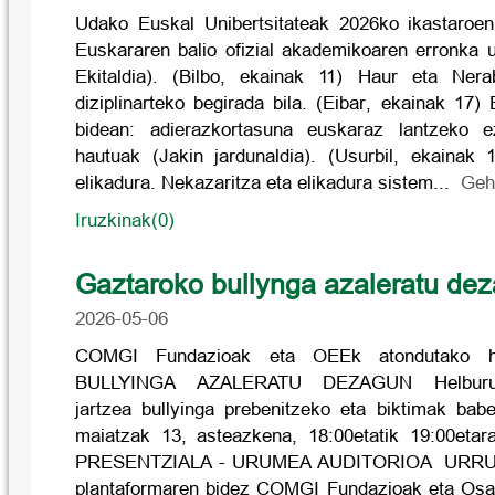
Udako Euskal Unibertsitateak 2026ko ikastaroen
Euskararen balio ofizial akademikoaren erronka u
Ekitaldia). (Bilbo, ekainak 11) Haur eta Ner
diziplinarteko begirada bila. (Eibar, ekainak 17
bidean: adierazkortasuna euskaraz lantzeko e
hautuak (Jakin jardunaldia). (Usurbil, ekainak 
elikadura. Nekazaritza eta elikadura sistem...
Gehi
Iruzkinak(0)
Gaztaroko bullynga azaleratu de
2026-05-06
COMGI Fundazioak eta OEEk atondutako h
BULLYINGA AZALERATU DEZAGUN Helburua:
jartzea bullyinga prebenitzeko eta biktimak bab
maiatzak 13, asteazkena, 18:00etatik 19:00etar
PRESENTZIALA - URUMEA AUDITORIOA URRU
plantaformaren bidez COMGI Fundazioak eta Os