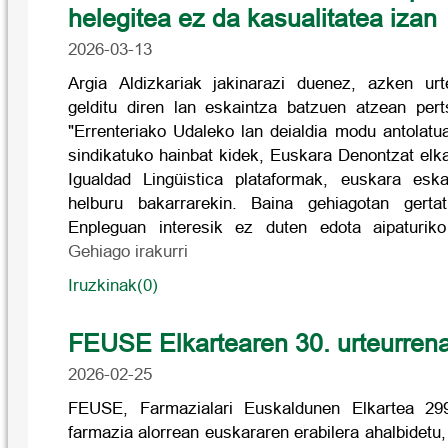
helegitea ez da kasualitatea izan
2026-03-13
Argia Aldizkariak jakinarazi duenez, azken urt
gelditu diren lan eskaintza batzuen atzean per
"Errenteriako Udaleko lan deialdia modu antola
sindikatuko hainbat kidek, Euskara Denontzat elk
Igualdad Lingüistica plataformak, euskara esk
helburu bakarrarekin. Baina gehiagotan gerta
Enpleguan interesik ez duten edota aipaturiko 
Gehiago irakurri
Iruzkinak(0)
FEUSE Elkartearen 30. urteurrena
2026-02-25
FEUSE, Farmazialari Euskaldunen Elkartea 299
farmazia alorrean euskararen erabilera ahalbidetu,