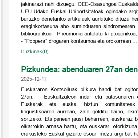
jakinarazi nahi dizuegu. OEE-Osasungoa Euskald
UEU-Udako Euskal Unibertsitateak egindako argi
buruzko denetariko artikuluak aurkituko dituzu 
eraginkortasuna aho suminduaren sindromearen t
bibliografikoa - Pneumonia antolatu kriptogenikoa,
- “Poppers” drogaren kontsumoa eta orokorrean ..
Iruzkinak(0)
Pizkundea: abenduaren 27an den
2025-12-11
Euskararen Kontseiluak bilkura handi bat egite
27an. Euskaltzaleon indar eta batasunaren er
Euskarak eta euskal hiztun komunitateak 
linguistikoaren aurrean, zain gelditu baino, eki
sortzeko. Etsipenean jausi beharrean, euskaraz bi
elkarrekin arnasa hartu, eta euskarari etorkizun
erakusteko Euskal gizarte osoari mezu argi bat h