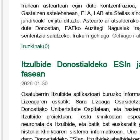
Iruñean asteartean egin dute kontzentrazioa,
Gasteizen astelehenean, ELA, LAB eta Steilas sin
juridikoak” exijitu dituzte. Astearte arratsalderako
dute Donostian, EAEko Auzitegi Nagusiak ir
sententzia salatzeko. Irakurri gehiago
Gehiago ira
Iruzkinak(0)
Itzulbide Donostialdeko ESIn ja
fasean
2026-01-30
Osatuberrin Itzulbide aplikazioari buruzko infor
Lizeagaren eskutik: Sara Lizeaga Osakidetz
Donostiako Unibertsitate Ospitalean, eta hasiera
Itzulbide proiektuan. Testu klinikoetan espezi
neuronala da Itzulbide, eta batik bat euskaratik 
historia klinikoaren sistema informatikoan. Une 
dago Donostialdeko ESIan. Itzulbidek ahalbidetzen 