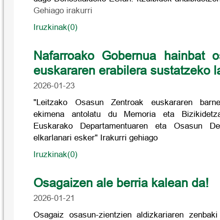
Gehiago irakurri
Iruzkinak(0)
Nafarroako Gobernua hainbat o
euskararen erabilera sustatzeko l
2026-01-23
"Leitzako Osasun Zentroak euskararen barne
ekimena antolatu du Memoria eta Bizikidetz
Euskarako Departamentuaren eta Osasun Dep
elkarlanari esker" Irakurri gehiago
Iruzkinak(0)
Osagaizen ale berria kalean da!
2026-01-21
Osagaiz osasun-zientzien aldizkariaren zenbaki