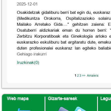
2025-12-01
Osakidetzak gidaliburu berri bat egin du, euskaraz
(Medikuntza Orokorra, Ospitalizazioko solair
Mailako Arretako Gida...." gehitzen zaien
Osatuberri aldizkariak eman du horren berri:
Zerbitzu Korporatiboak eta Ginekologia arloko e
euskarazko eskuliburu bat argitaratu dute, emaku
duten profesionalei euskaraz lan egiteko baliabi
Gehiago irakurri
Iruzkinak(0)
1
2
3
>>
Amaiera
Web mapa
Gizarte-sareak
Lagun