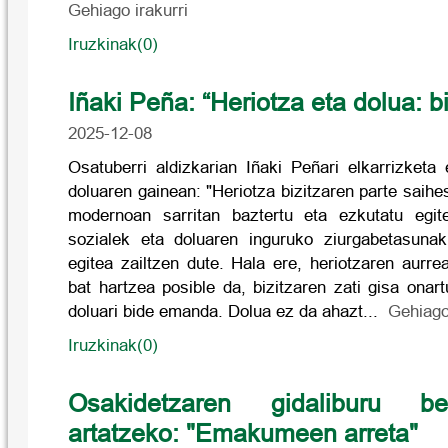
Gehiago irakurri
Iruzkinak(0)
Iñaki Peña: “Heriotza eta dolua: bi
2025-12-08
Osatuberri aldizkarian Iñaki Peñari elkarrizketa 
doluaren gainean: "Heriotza bizitzaren parte saihe
modernoan sarritan baztertu eta ezkutatu egit
sozialek eta doluaren inguruko ziurgabetasunak 
egitea zailtzen dute. Hala ere, heriotzaren aurr
bat hartzea posible da, bizitzaren zati gisa onar
doluari bide emanda. Dolua ez da ahazt...
Gehiago 
Iruzkinak(0)
Osakidetzaren gidaliburu be
artatzeko: "Emakumeen arreta"