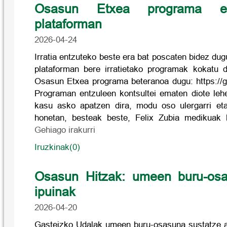
Osasun Etxea programa e
plataforman
2026-04-24
Irratia entzuteko beste era bat poscaten bidez d
plataforman bere irratietako programak kokatu d
Osasun Etxea programa beteranoa dugu: https://
Programan entzuleen kontsultei ematen diote lehe
kasu asko apatzen dira, modu oso ulergarri et
honetan, besteak beste, Felix Zubia mediku
Gehiago irakurri
Iruzkinak(0)
Osasun Hitzak: umeen buru-osa
ipuinak
2026-04-20
Gasteizko Udalak umeen buru-osasuna sustatze al