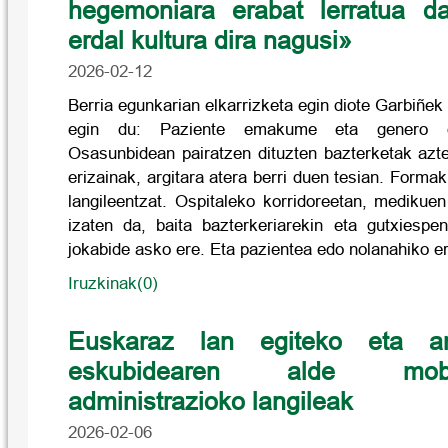
hegemoniara erabat lerratua d
erdal kultura dira nagusi»
2026-02-12
Berria egunkarian elkarrizketa egin diote Garbiñek 
egin du: Paziente emakume eta genero di
Osasunbidean pairatzen dituzten bazterketak azte
erizainak, argitara atera berri duen tesian. Form
langileentzat. Ospitaleko korridoreetan, medikuen
izaten da, baita bazterkeriarekin eta gutxiespe
jokabide asko ere. Eta pazientea edo nolanahiko e
Iruzkinak(0)
Euskaraz lan egiteko eta ar
eskubidearen alde mobi
administrazioko langileak
2026-02-06