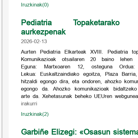
Iruzkinak(0)
Pediatria Topaketarako k
aurkezpenak
2026-02-13
Aurten Pediatria Elkarteak XVIII. Pediatria to
Komunikazioak otsailaren 20 baino lehen 
Eguna: Martxoaren 12, osteguna Ordua: 1
Lekua: Euskaltzaindiako egoitza, Plaza Barria,
hitzaldi egongo dira, eta ondoren, ahozko komun
egongo da. Ahozko komunikazioak bidaltzeko
arte da. Xehetasunak beheko UEUren webgune
irakurri
Iruzkinak(2)
Garbiñe Elizegi: «Osasun sistem