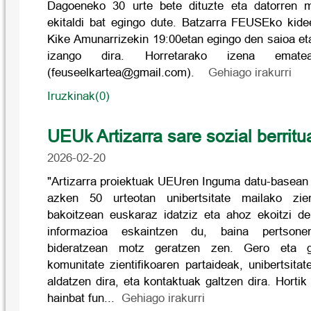
Dagoeneko 30 urte bete dituzte eta datorren ma
ekitaldi bat egingo dute. Batzarra FEUSEko kide
Kike Amunarrizekin 19:00etan egingo den saioa et
izango dira. Horretarako izena emate
(feuseelkartea@gmail.com).
Gehiago irakurri
Iruzkinak(0)
UEUk Artizarra sare sozial berritu
2026-02-20
"Artizarra proiektuak UEUren Inguma datu-basean
azken 50 urteotan unibertsitate mailako zien
bakoitzean euskaraz idatziz eta ahoz ekoitzi de
informazioa eskaintzen du, baina pertson
bideratzean motz geratzen zen. Gero eta g
komunitate zientifikoaren partaideak, unibertsita
aldatzen dira, eta kontaktuak galtzen dira. Hortik
hainbat fun...
Gehiago irakurri