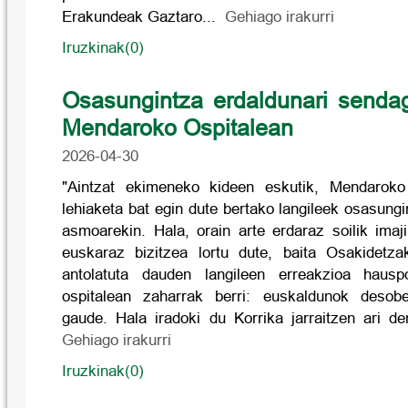
Erakundeak Gaztaro...
Gehiago irakurri
Iruzkinak(0)
Osasungintza erdaldunari senda
Mendaroko Ospitalean
2026-04-30
"Aintzat ekimeneko kideen eskutik, Mendaroko
lehiaketa bat egin dute bertako langileek osasung
asmoarekin. Hala, orain arte erdaraz soilik imaj
euskaraz bizitzea lortu dute, baita Osakidetza
antolatuta dauden langileen erreakzioa haus
ospitalean zaharrak berri: euskaldunok desobe
gaude. Hala iradoki du Korrika jarraitzen ari de
Gehiago irakurri
Iruzkinak(0)