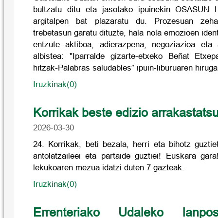
bultzatu ditu eta jasotako ipuinekin OSASUN 
argitalpen bat plazaratu du. Prozesuan zeh
trebetasun garatu dituzte, hala nola emozioen iden
entzute aktiboa, adierazpena, negoziazioa et
albistea: "Iparralde gizarte-etxeko Beñat Etxe
hitzak-Palabras saludables” ipuin-liburuaren hirug
Iruzkinak(0)
Korrikak beste edizio arrakastats
2026-03-30
24. Korrikak, beti bezala, herri eta bihotz guzti
antolatzaileei eta partaide guztiei! Euskara gar
lekukoaren mezua idatzi duten 7 gazteak.
Iruzkinak(0)
Errenteriako Udaleko lanpo