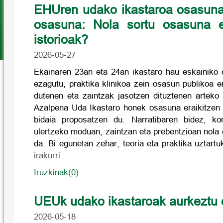
EHUren udako ikastaroa osasunaz
osasuna: Nola sortu osasuna e
istorioak?
2026-05-27
Ekainaren 23an eta 24an ikastaro hau eskainiko d
ezagutu, praktika klinikoa zein osasun publikoa e
dutenen eta zaintzak jasotzen dituztenen artek
Azalpena Uda Ikastaro honek osasuna eraikitzen 
bidaia proposatzen du. Narratibaren bidez, ko
ulertzeko moduan, zaintzan eta prebentzioan nola 
da. Bi egunetan zehar, teoria eta praktika uztar
irakurri
Iruzkinak(0)
UEUk udako ikastaroak aurkeztu 
2026-05-18