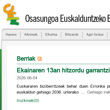
Osasungoa Euskalduntzeko 
Hasiera
Albisteak
Elkartea
Biltzarrak
Agiri fondoa
Berriak
Ekainaren 13an hitzordu garrantz
2026-06-04
Euskararen biziberritzeak behar duen Erronka p
euskaldun gehiago 2036. urterako ...
Gehiago irak
Iruzkinak(0)